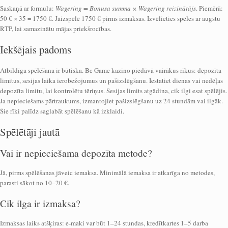
Saskaņā ar formulu:
Wagering = Bonusa summa × Wagering reizinātājs
. Piemērā:
50 € × 35 = 1750 €. Jāizspēlē 1750 € pirms izmaksas. Izvēlieties spēles ar augstu
RTP, lai samazinātu mājas priekšrocības.
Iekšējais padoms
Atbildīga spēlēšana ir būtiska. Bc Game kazino piedāvā vairākus rīkus: depozīta
limitus, sesijas laika ierobežojumus un pašizslēgšanu. Iestatiet dienas vai nedēļas
depozīta limitu, lai kontrolētu tēriņus. Sesijas limits atgādina, cik ilgi esat spēlējis.
Ja nepieciešams pārtraukums, izmantojiet pašizslēgšanu uz 24 stundām vai ilgāk.
Šie rīki palīdz saglabāt spēlēšanu kā izklaidi.
Spēlētāji jautā
Vai ir nepieciešama depozīta metode?
Jā, pirms spēlēšanas jāveic iemaksa. Minimālā iemaksa ir atkarīga no metodes,
parasti sākot no 10–20 €.
Cik ilga ir izmaksa?
Izmaksas laiks atšķiras: e-maki var būt 1–24 stundas, kredītkartes 1–5 darba