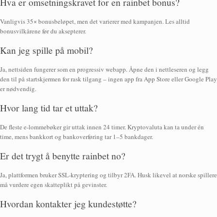
Hva er omsetningskravet for en rainbet bonus?
Vanligvis 35× bonusbeløpet, men det varierer med kampanjen. Les alltid
bonusvilkårene før du aksepterer.
Kan jeg spille på mobil?
Ja, nettsiden fungerer som en progressiv webapp. Åpne den i nettleseren og legg
den til på startskjermen for rask tilgang – ingen app fra App Store eller Google Play
er nødvendig.
Hvor lang tid tar et uttak?
De fleste e-lommebøker gir uttak innen 24 timer. Kryptovaluta kan ta under én
time, mens bankkort og bankoverføring tar 1–5 bankdager.
Er det trygt å benytte rainbet no?
Ja, plattformen bruker SSL-kryptering og tilbyr 2FA. Husk likevel at norske spillere
må vurdere egen skatteplikt på gevinster.
Hvordan kontakter jeg kundestøtte?