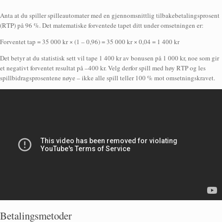
Anta at du spiller spilleautomater med en gjennomsnittlig tilbakebetalingsprosent
(RTP) på 96 %. Det matematiske forventede tapet ditt under omsetningen er:
Forventet tap = 35 000 kr × (1 – 0,96) = 35 000 kr × 0,04 = 1 400 kr
Det betyr at du statistisk sett vil tape 1 400 kr av bonusen på 1 000 kr, noe som gir
et negativt forventet resultat på –400 kr. Velg derfor spill med høy RTP og les
spillbidragsprosentene nøye – ikke alle spill teller 100 % mot omsetningskravet.
Betalingsmetoder