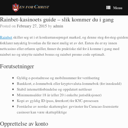
Menu
Rainbet-kasinoets guide – slik kommer du i gang
Posted on
February 27, 2015
by
admin
Rainbet
skiller seg ut i et konkurransepreget marked, og denne steg-for-steg-guiden
forklarer nøyaktig hvordan du får mest mulig ut av det. Enten du er ny innen
nettcasino eller erfaren spiller, finner du praktiske råd for å komme i gang med
rainbet no og utnytte rainbet bonus og rainbet promo code optimalt.
Forutsetninger
Gyldig e-postadresse og mobilnummer for verifisering
Bankkort, e-lommebok eller kryptovaluta-lommebok (for innskudd)
Stabil internettforbindelse og oppdatert nettleser
Minimumsalder 18 år (eller 20 i enkelte jurisdiksjoner)
Kopi av gyldig ID (pass, førerkort) for KYC-prosessen
Forståelse av norske skatteregler: gevinster fra Curacao-lisensierte
casinoer kan være skattepliktige
Opprettelse av konto