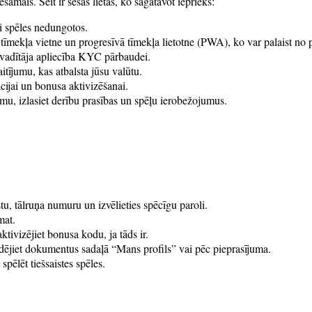
šamais. Šeit ir sešas lietas, ko sagatavot iepriekš:
i spēles nedungotos.
 tīmekļa vietne un progresīvā tīmekļa lietotne (PWA), ko var palaist n
ovadītāja apliecība KYC pārbaudei.
tījumu, kas atbalsta jūsu valūtu.
cijai un bonusa aktivizēšanai.
, izlasiet derību prasības un spēļu ierobežojumus.
stu, tālruņa numuru un izvēlieties spēcīgu paroli.
mat.
tivizējiet bonusa kodu, ja tāds ir.
jiet dokumentus sadaļā “Mans profils” vai pēc pieprasījuma.
pēlēt tiešsaistes spēles.