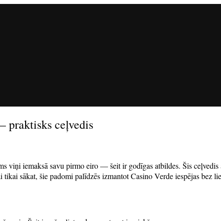
– praktisks ceļvedis
s viņi iemaksā savu pirmo eiro — šeit ir godīgas atbildes. Šis ceļvedis 
vai tikai sākat, šie padomi palīdzēs izmantot Casino Verde iespējas bez 