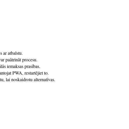
s ar atbalstu.
ar paātrināt procesu.
ālās iemaksas prasības.
ntojat PWA, restartējiet to.
u, lai noskaidrotu alternatīvas.