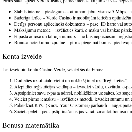
Pirms sākat spēlēt VerdeCasino, pārliecinieties, ka jums ir viss nepiecie
Stabils interneta pieslēgums – ātrumam jābūt vismaz 5 Mbps, la
Saderīga ierīce – Verde Casino ir mobilajām ierīcēm optimizēta
Derīgs personu apliecinošs dokuments – pase, ID karte vai aut
Maksājumu metode – izvēlieties karti, e-maku vai bankas pārskai
E-pasta adrese un tālruņa numurs – tie būs nepieciešami reģistrā
Bonusa noteikumu izpratne – pirms pieņemat bonusa piedāvājumu
Konta izveide
Lai izveidotu kontu Casino Verde, veiciet šīs darbības:
Dodieties uz oficiālo vietni un noklikšķiniet uz “Reģistrēties”.
Aizpildiet reģistrācijas veidlapu – ievadiet vārdu, uzvārdu, e-pa
Apstipriniet savu e-pasta adresi, noklikšķinot uz saites, ko saņe
Veiciet pirmo iemaksu – izvēlieties metodi, ievadiet summu un ak
Pabeidziet KYC (Know Your Customer) pārbaudi – augšupielādē
Sāciet spēlēt – pēc apstiprināšanas jūs varat izmantot bonusu un s
Bonusa matemātika