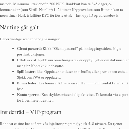
metode. Minimum uttak er ofte 200 NOK. Bankkort kan ta 3–5 dager, e-
lommebøker (som Skrill, Neteller) 1–24 timer. Kryptovaluta som Bitcoin kan ta
noen timer. Husk å fullføre KYC før første uttak – last opp ID og adressebevis.
Når ting går galt
Her er vanlige scenarioer og løsninger:
Glemt passord:
Klikk “Glemt passord” på innloggingssiden, følg e-
postinstruksjoner.
Uttak avvist:
Sjekk om omsetningskrav er oppfylt, eller om dokumenter
mangler. Kontakt kundestøtte.
Spill laster ikke:
Oppdater nettleser, tøm buffer, eller prøv annen enhet.
Sjekk om PWA er oppdatert.
Bonus feiler:
Les bonusvilkår – noen spill er unntatt. Kontakt chat for å
løse.
Konto sperret:
Kan skyldes mistenkelig aktivitet. Ta kontakt via e-post
for å verifisere identitet.
Insiderråd – VIP-program
Robocat casino har et flernivås lojalitetsprogram (typisk 5–8 nivåer). Du tjener