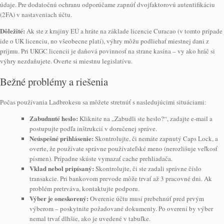
údaje. Pre dodatočnú ochranu odporúčame zapnúť dvojfaktorovú autentifikáciu
(2FA) v nastaveniach účtu.
Dôležité:
Ak ste z krajiny EÚ a hráte na základe licencie Curacao (v tomto prípade
ide o UK licenciu, no všeobecne platí), výhry môžu podliehať miestnej dani z
príjmu. Pri UKGC licencii je daňová povinnosť na strane kasína – vy ako hráč si
výhry nezdaňujete. Overte si miestnu legislatívu.
Bežné problémy a riešenia
Počas používania Ladbrokesu sa môžete stretnúť s nasledujúcimi situáciami:
Zabudnuté heslo:
Kliknite na „Zabudli ste heslo?“, zadajte e‑mail a
postupujte podľa inštrukcií v doručenej správe.
Neúspešné prihlásenie:
Skontrolujte, či nemáte zapnutý Caps Lock, a
overte, že používate správne používateľské meno (nerozlišuje veľkosť
písmen). Prípadne skúste vymazať cache prehliadača.
Vklad nebol pripísaný:
Skontrolujte, či ste zadali správne číslo
transakcie. Pri bankovom prevode môže trvať až 3 pracovné dni. Ak
problém pretrváva, kontaktujte podporu.
Výber je oneskorený:
Overenie účtu musí prebehnúť pred prvým
výberom – poskytnite požadované dokumenty. Po overení by výber
nemal trvať dlhšie, ako je uvedené v tabuľke.