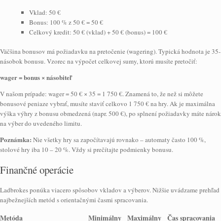
Vklad: 50 €
Bonus: 100 % z 50 € = 50 €
Celkový kredit: 50 € (vklad) + 50 € (bonus) = 100 €
Väčšina bonusov má požiadavku na pretočenie (wagering). Typická hodnota je 35-
násobok bonusu. Vzorec na výpočet celkovej sumy, ktorú musíte pretočiť:
wager = bonus × násobiteľ
V našom prípade: wager = 50 € × 35 = 1 750 €. Znamená to, že než si môžete
bonusové peniaze vybrať, musíte staviť celkovo 1 750 € na hry. Ak je maximálna
výška výhry z bonusu obmedzená (napr. 500 €), po splnení požiadavky máte nárok
na výber do uvedeného limitu.
Poznámka:
Nie všetky hry sa započítavajú rovnako – automaty často 100 %,
stolové hry iba 10 – 20 %. Vždy si prečítajte podmienky bonusu.
Finančné operácie
Ladbrokes ponúka viacero spôsobov vkladov a výberov. Nižšie uvádzame prehľad
najbežnejších metód s orientačnými časmi spracovania.
Metóda
Minimálny
Maximálny
Čas spracovania