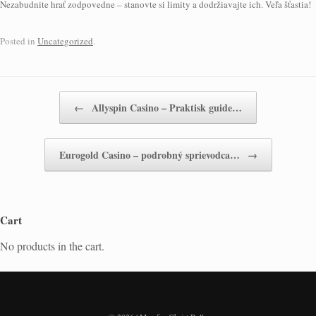
Nezabudnite hrať zodpovedne – stanovte si limity a dodržiavajte ich. Veľa šťastia!
Posted in
Uncategorized
.
Post navigation
←
Allyspin Casino – Praktisk guide…
Eurogold Casino – podrobný sprievodca…
→
Cart
No products in the cart.