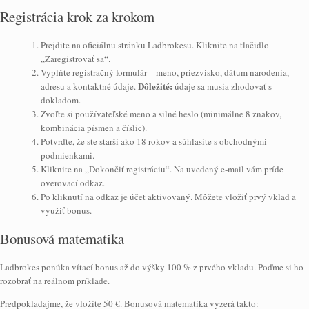
Registrácia krok za krokom
Prejdite na oficiálnu stránku Ladbrokesu. Kliknite na tlačidlo
„Zaregistrovať sa“.
Vyplňte registračný formulár – meno, priezvisko, dátum narodenia,
Dôležité:
adresu a kontaktné údaje.
údaje sa musia zhodovať s
dokladom.
Zvoľte si používateľské meno a silné heslo (minimálne 8 znakov,
kombinácia písmen a číslic).
Potvrďte, že ste starší ako 18 rokov a súhlasíte s obchodnými
podmienkami.
Kliknite na „Dokončiť registráciu“. Na uvedený e‑mail vám príde
overovací odkaz.
Po kliknutí na odkaz je účet aktivovaný. Môžete vložiť prvý vklad a
využiť bonus.
Bonusová matematika
Ladbrokes ponúka vítací bonus až do výšky 100 % z prvého vkladu. Poďme si ho
rozobrať na reálnom príklade.
Predpokladajme, že vložíte 50 €. Bonusová matematika vyzerá takto: