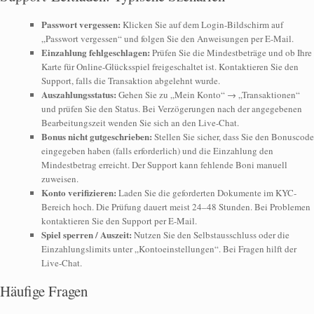
Passwort vergessen:
Klicken Sie auf dem Login-Bildschirm auf
„Passwort vergessen“ und folgen Sie den Anweisungen per E-Mail.
Einzahlung fehlgeschlagen:
Prüfen Sie die Mindestbeträge und ob Ihre
Karte für Online-Glücksspiel freigeschaltet ist. Kontaktieren Sie den
Support, falls die Transaktion abgelehnt wurde.
Auszahlungsstatus:
Gehen Sie zu „Mein Konto“ → „Transaktionen“
und prüfen Sie den Status. Bei Verzögerungen nach der angegebenen
Bearbeitungszeit wenden Sie sich an den Live-Chat.
Bonus nicht gutgeschrieben:
Stellen Sie sicher, dass Sie den Bonuscode
eingegeben haben (falls erforderlich) und die Einzahlung den
Mindestbetrag erreicht. Der Support kann fehlende Boni manuell
zuweisen.
Konto verifizieren:
Laden Sie die geforderten Dokumente im KYC-
Bereich hoch. Die Prüfung dauert meist 24–48 Stunden. Bei Problemen
kontaktieren Sie den Support per E-Mail.
Spiel sperren / Auszeit:
Nutzen Sie den Selbstausschluss oder die
Einzahlungslimits unter „Kontoeinstellungen“. Bei Fragen hilft der
Live-Chat.
Häufige Fragen