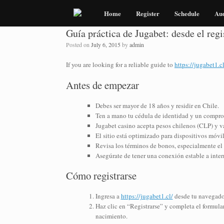
Home
Register
Schedule
Au
Guía práctica de Jugabet: desde el regis
Posted on
July 6, 2015
by
admin
If you are looking for a reliable guide to
https://jugabet1.cl
Antes de empezar
Debes ser mayor de 18 años y residir en Chile.
Ten a mano tu cédula de identidad y un comprob
Jugabet casino acepta pesos chilenos (CLP) y v
El sitio está optimizado para dispositivos móv
Revisa los términos de bonos, especialmente el 
Asegúrate de tener una conexión estable a intern
Cómo registrarse
Ingresa a
https://jugabet1.cl/
desde tu navegado
Haz clic en “Registrarse” y completa el formular
nacimiento.