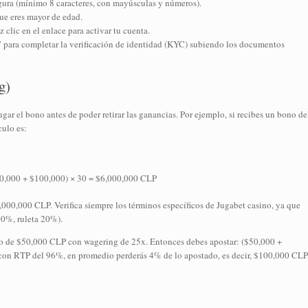
gura (mínimo 8 caracteres, con mayúsculas y números).
ue eres mayor de edad.
 clic en el enlace para activar tu cuenta.
a” para completar la verificación de identidad (KYC) subiendo los documentos
g)
ugar el bono antes de poder retirar las ganancias. Por ejemplo, si recibes un bono de
ulo es:
00,000 + $100,000) × 30 = $6,000,000 CLP
,000,000 CLP. Verifica siempre los términos específicos de Jugabet casino, ya que
00%, ruleta 20%).
 de $50,000 CLP con wagering de 25x. Entonces debes apostar: ($50,000 +
con RTP del 96%, en promedio perderás 4% de lo apostado, es decir, $100,000 CLP