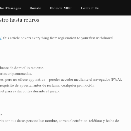
dio Messages
Donate
Florida MFC
Contact Us
tro hasta retiros
/
, this article covers everything from registration to your first withdrawal.
ante de domicilio reciente.
arias criptomonedas.
iles, pero no ofrece app nativa – puedes acceder mediante el navegador (PWA).
requisito de apuesta, antes de reclamar cualquier promoción.
et para evitar cortes durante el juego.
r.
io con tus datos personales: nombre, correo electrónico, teléfono y fecha de