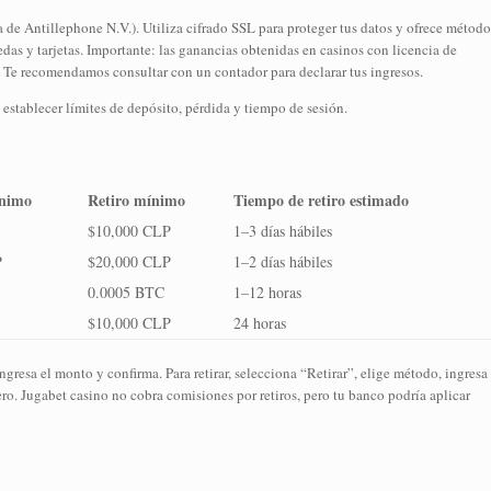
 de Antillephone N.V.). Utiliza cifrado SSL para proteger tus datos y ofrece método
as y tarjetas. Importante: las ganancias obtenidas en casinos con licencia de
. Te recomendamos consultar con un contador para declarar tus ingresos.
stablecer límites de depósito, pérdida y tiempo de sesión.
ínimo
Retiro mínimo
Tiempo de retiro estimado
$10,000 CLP
1–3 días hábiles
P
$20,000 CLP
1–2 días hábiles
0.0005 BTC
1–12 horas
$10,000 CLP
24 horas
ingresa el monto y confirma. Para retirar, selecciona “Retirar”, elige método, ingresa
ero. Jugabet casino no cobra comisiones por retiros, pero tu banco podría aplicar