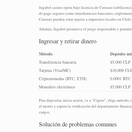
Jugabet casino opera bajo licencia de Curazao (sublicencia
de pago seguros como transferencias bancarias, criptomoned
Curazao pueden estar sujetas a impuestos locales en Chile
Además, Jugabet promueve el juego responsable y permite e
Ingresar y retirar dinero
Método
Depósito m
Transferencia bancaria
$5,000 CLP
Tarjetas (Visa/MC)
$10,000 CL
Criptomonedas (BTC, ETH)
0.0001 BTC
Monedero electrónico
$5,000 CLP
Para depositar, inicia sesión, ve a “Cajero”, elige método, 
el monto y espera la verificación del departamento financi
cargos.
Solución de problemas comunes