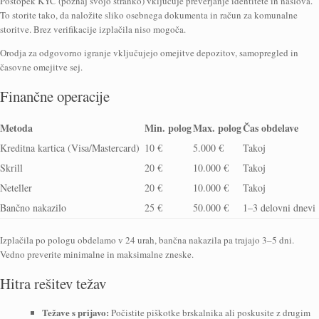
Postopek KYC (poznaj svojo stranko) vključuje preverjanje identitete in naslova.
To storite tako, da naložite sliko osebnega dokumenta in račun za komunalne
storitve. Brez verifikacije izplačila niso mogoča.
Orodja za odgovorno igranje vključujejo omejitve depozitov, samopregled in
časovne omejitve sej.
Finančne operacije
Metoda
Min. polog
Max. polog
Čas obdelave
Kreditna kartica (Visa/Mastercard)
10 €
5.000 €
Takoj
Skrill
20 €
10.000 €
Takoj
Neteller
20 €
10.000 €
Takoj
Bančno nakazilo
25 €
50.000 €
1–3 delovni dnevi
Izplačila po pologu obdelamo v 24 urah, bančna nakazila pa trajajo 3–5 dni.
Vedno preverite minimalne in maksimalne zneske.
Hitra rešitev težav
Težave s prijavo:
Počistite piškotke brskalnika ali poskusite z drugim