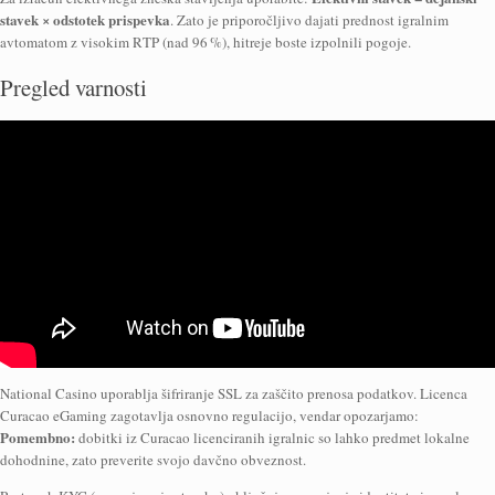
stavek × odstotek prispevka
. Zato je priporočljivo dajati prednost igralnim
avtomatom z visokim RTP (nad 96 %), hitreje boste izpolnili pogoje.
Pregled varnosti
National Casino uporablja šifriranje SSL za zaščito prenosa podatkov. Licenca
Curacao eGaming zagotavlja osnovno regulacijo, vendar opozarjamo:
Pomembno:
dobitki iz Curacao licenciranih igralnic so lahko predmet lokalne
dohodnine, zato preverite svojo davčno obveznost.