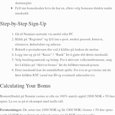
skatteregler.
Fyll inn bonuskoden hvis du har en, ellers velg bonusen direkte under
innskudd.
Step-by-Step Sign-Up
Gå til Nominis nettside via mobil eller PC.
Klikk på “Registrer” og fyll inn e-post, ønsket passord, fornavn,
etternavn, fødselsdato og adresse.
Bekreft e-postadressen din ved å klikke på lenken du mottar.
Logg inn og gå til “Kasse” / “Bank” for å gjøre ditt første innskudd.
Velg betalingsmetode og beløp. For å aktivere velkomstbonusen, sørg
for å klikke på “Aktiver bonus” før du fullfører transaksjonen.
Etter innskudd kan du umiddelbart spille. For å ta ut gevinster, må du
først fullføre KYC (send inn ID og eventuelt adressebevis).
Calculating Your Bonus
Bonustilbudet på Nomini casino er ofte en 100% match opptil 2000 NOK + 50 free
spins. La oss se på et eksempel med reelle tall.
Forutsetninger:
Du setter inn 1000 NOK og får 1000 NOK i bonus + 50 free spins
verdt 10 NOK hver (forutsatt at hvert spinn gir 10 NOK innsatsverdi).