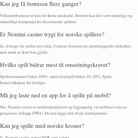
Kan jeg få bonusen flere ganger?
Velkomstbonusen er kun for første innskudd. Deretter kan det være ukentlige og
månedlige kampanjer for eksisterende spillere.
Er Nomini casino trygt for norske spillere?
Ja, så lenge du spiller ansvarlig. Curacao-lisensen gir grunnleggende sikkerhet,
men merk at skatt kan gjelde.
Hvilke spill bidrar mest til omsetningskravet?
Spilleautomater bidrar 100%, mens bordspill bidrar 10–20%. Sjekk
bonusvilkårene for detaljer.
Må jeg laste ned en app for å spille på mobil?
Nei, Nomini casino er mobiloptimalisert og tilgjengelig via nettleser som en
progressiv webapp (PWA). Du kan legge den til på startskjermen.
Kan jeg spille med norske kroner?
Ja, Nomini casino støtter NOK som valuta.