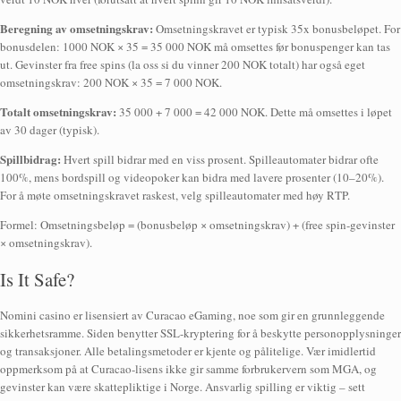
Beregning av omsetningskrav:
Omsetningskravet er typisk 35x bonusbeløpet. For
bonusdelen: 1000 NOK × 35 = 35 000 NOK må omsettes før bonuspenger kan tas
ut. Gevinster fra free spins (la oss si du vinner 200 NOK totalt) har også eget
omsetningskrav: 200 NOK × 35 = 7 000 NOK.
Totalt omsetningskrav:
35 000 + 7 000 = 42 000 NOK. Dette må omsettes i løpet
av 30 dager (typisk).
Spillbidrag:
Hvert spill bidrar med en viss prosent. Spilleautomater bidrar ofte
100%, mens bordspill og videopoker kan bidra med lavere prosenter (10–20%).
For å møte omsetningskravet raskest, velg spilleautomater med høy RTP.
Formel: Omsetningsbeløp = (bonusbeløp × omsetningskrav) + (free spin-gevinster
× omsetningskrav).
Is It Safe?
Nomini casino er lisensiert av Curacao eGaming, noe som gir en grunnleggende
sikkerhetsramme. Siden benytter SSL-kryptering for å beskytte personopplysninger
og transaksjoner. Alle betalingsmetoder er kjente og pålitelige. Vær imidlertid
oppmerksom på at Curacao-lisens ikke gir samme forbrukervern som MGA, og
gevinster kan være skattepliktige i Norge. Ansvarlig spilling er viktig – sett