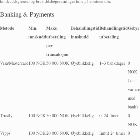
innskuddsgrenser og bruk tidsbegrensninger inne på kontoen din.
Banking & Payments
Metode
Min.
Maks.
Behandlingstid
Behandlingstid
Gebyr
innskudd
utbetaling
innskudd
utbetaling
per
transaksjon
Visa/Mastercard
100 NOK
50 000 NOK
Øyeblikkelig
1–3 bankdager
0
NOK
(kan
variere
med
bank)
Trustly
100 NOK
50 000 NOK
Øyeblikkelig
0–24 timer
0
NOK
Vipps
100 NOK
20 000 NOK
Øyeblikkelig
Inntil 24 timer
0