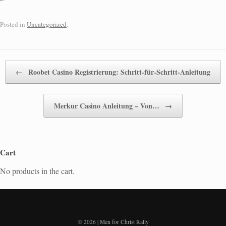
Posted in
Uncategorized
.
Post navigation
←
Roobet Casino Registrierung: Schritt-für-Schritt-Anleitung
Merkur Casino Anleitung – Von…
→
Cart
No products in the cart.
© 2026 | Men for Christ Rally