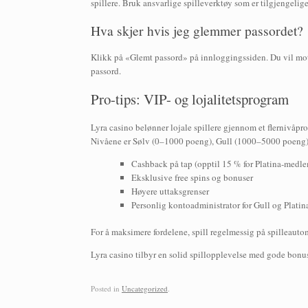
spillere. Bruk ansvarlige spilleverktøy som er tilgjengelig
Hva skjer hvis jeg glemmer passordet?
Klikk på «Glemt passord» på innloggingssiden. Du vil motta
passord.
Pro-tips: VIP- og lojalitetsprogram
Lyra casino belønner lojale spillere gjennom et flernivåpr
Nivåene er Sølv (0–1000 poeng), Gull (1000–5000 poeng) o
Cashback på tap (opptil 15 % for Platina-medl
Eksklusive free spins og bonuser
Høyere uttaksgrenser
Personlig kontoadministrator for Gull og Platin
For å maksimere fordelene, spill regelmessig på spilleauto
Lyra casino tilbyr en solid spillopplevelse med gode bonus
Posted in
Uncategorized
.