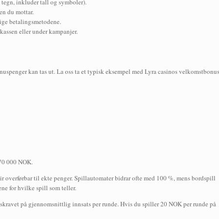
 tegn, inkluder tall og symboler).
en du mottar.
elige betalingsmetodene.
kassen eller under kampanjer.
nuspenger kan tas ut. La oss ta et typisk eksempel med Lyra casinos velkomstbonus
 70 000 NOK.
 overførbar til ekte penger. Spillautomater bidrar ofte med 100 %, mens bordspill
e for hvilke spill som teller.
gskravet på gjennomsnittlig innsats per runde. Hvis du spiller 20 NOK per runde på