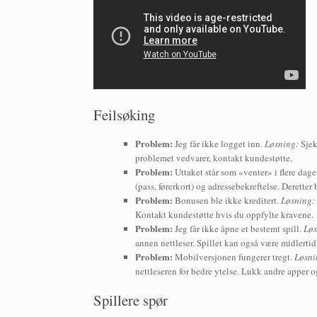
Feilsøking
Problem:
Jeg får ikke logget inn.
Løsning:
Sjek
problemet vedvarer, kontakt kundestøtte.
Problem:
Uttaket står som «venter» i flere dage
(pass, førerkort) og adressebekreftelse. Deretter
Problem:
Bonusen ble ikke kreditert.
Løsning:
Kontakt kundestøtte hvis du oppfylte kravene.
Problem:
Jeg får ikke åpne et bestemt spill.
Løs
annen nettleser. Spillet kan også være midlertid
Problem:
Mobilversjonen fungerer tregt.
Løsni
nettleseren for bedre ytelse. Lukk andre apper o
Spillere spør