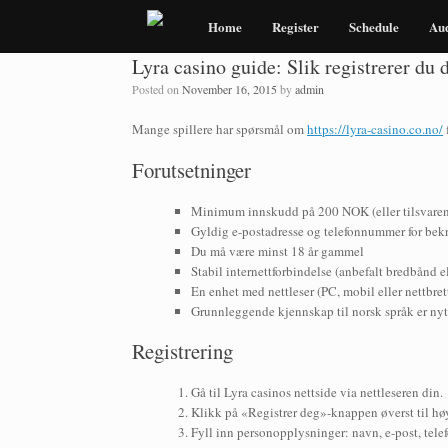
Home
Register
Schedule
Au
Lyra casino guide: Slik registrerer du 
Posted on
November 16, 2015
by
admin
Mange spillere har spørsmål om
https://lyra-casino.co.no/
Forutsetninger
Minimum innskudd på 200 NOK (eller tilsvare
Gyldig e-postadresse og telefonnummer for bekr
Du må være minst 18 år gammel
Stabil internettforbindelse (anbefalt bredbånd e
En enhet med nettleser (PC, mobil eller nettbret
Grunnleggende kjennskap til norsk språk er nyt
Registrering
Gå til Lyra casinos nettside via nettleseren din.
Klikk på «Registrer deg»-knappen øverst til hø
Fyll inn personopplysninger: navn, e-post, telef