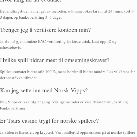
Behandlingstiden avhenger av metoden: e-lommebøker tar inntil 24 timer, kort 1–
3 dager, og bankoverføring 3–5 dager.
Trenger jeg å verifisere kontoen min?
Ja, du må gjennomføre KYC-verifisering før første uttak. Last opp ID og
adressebevis.
Hvilke spill bidrar mest til omsetningskravet?
Spilleautomater bidrar ofte 100 %, mens bordspill bidrar mindre. Les vilkårene for
det spesifikke tilbudet.
Kan jeg sette inn med Norsk Vipps?
Nei, Vipps er ikke tilgjengelig. Vanlige metoder er Visa, Mastercard, Skrill og
bankoverføring.
Er Tsars casino trygt for norske spillere?
Ja, siden er lisensiert og kryptert. Vær imidlertid oppmerksom på at norske spillere