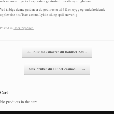
selv er ansvarlige for å rapportere gevinster til skattemyndighetene.
Ved å følge denne guiden er du godt rustet til å få en trygg og underholdende
opplevelse hos Tsars casino. Lykke til, og spill ansvarlig!
Posted in
Uncategorized
.
Post navigation
←
Slik maksimerer du bonuser hos…
Slik bruker du Lilibet casino:…
→
Cart
No products in the cart.