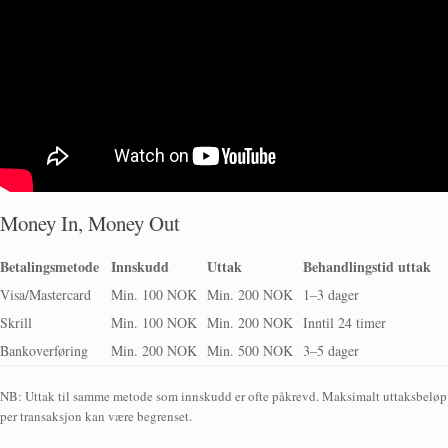
Money In, Money Out
Betalingsmetode
Innskudd
Uttak
Behandlingstid uttak
Visa/Mastercard
Min. 100 NOK
Min. 200 NOK
1–3 dager
Skrill
Min. 100 NOK
Min. 200 NOK
Inntil 24 timer
Bankoverføring
Min. 200 NOK
Min. 500 NOK
3–5 dager
NB: Uttak til samme metode som innskudd er ofte påkrevd. Maksimalt uttaksbeløp
per transaksjon kan være begrenset.