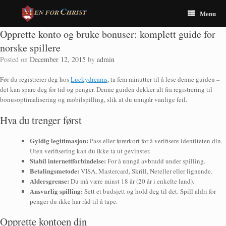
Menu
Opprette konto og bruke bonuser: komplett guide for
norske spillere
Posted on
December 12, 2015
by
admin
Før du registrerer deg hos
Luckydreams
, ta fem minutter til å lese denne guiden –
det kan spare deg for tid og penger. Denne guiden dekker alt fra registrering til
bonusoptimalisering og mobilspilling, slik at du unngår vanlige feil.
Hva du trenger først
Gyldig legitimasjon:
Pass eller førerkort for å verifisere identiteten din.
Uten verifisering kan du ikke ta ut gevinster.
Stabil internettforbindelse:
For å unngå avbrudd under spilling.
Betalingsmetode:
VISA, Mastercard, Skrill, Neteller eller lignende.
Aldersgrense:
Du må være minst 18 år (20 år i enkelte land).
Ansvarlig spilling:
Sett et budsjett og hold deg til det. Spill aldri for
penger du ikke har råd til å tape.
Opprette kontoen din