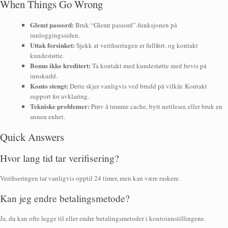
When Things Go Wrong
Glemt passord:
Bruk “Glemt passord”-funksjonen på
innloggingssiden.
Uttak forsinket:
Sjekk at verifiseringen er fullført, og kontakt
kundestøtte.
Bonus ikke kreditert:
Ta kontakt med kundestøtte med bevis på
innskudd.
Konto stengt:
Dette skjer vanligvis ved brudd på vilkår. Kontakt
support for avklaring.
Tekniske problemer:
Prøv å tømme cache, bytt nettleser, eller bruk en
annen enhet.
Quick Answers
Hvor lang tid tar verifisering?
Verifiseringen tar vanligvis opptil 24 timer, men kan være raskere.
Kan jeg endre betalingsmetode?
Ja, du kan ofte legge til eller endre betalingsmetoder i kontoinnstillingene.