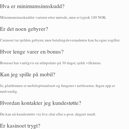
Hva er minimumsinnskudd?
Minimumsinnskuddet varierer etter metode, men er typisk 100 NOK.
Er det noen gebyrer?
Casinoet tar sjelden gebyrer, men betalingsleverandøren kan ha egne avgifter.
Hvor lenge varer en bonus?
Bonuser har vanligvis en utløpsdato på 30 dager, sjekk vilkårene.
Kan jeg spille på mobil?
Ja, plattformen er mobiloptimalisert og fungerer i nettleseren. Ingen app er
nødvendig.
Hvordan kontakter jeg kundestøtte?
Du kan nå kundestøtte via live chat eller e-post, døgnet rundt.
Er kasinoet trygt?