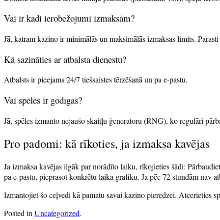
Vai ir kādi ierobežojumi izmaksām?
Jā, katram kazino ir minimālās un maksimālās izmaksas limits. Parast
Kā sazināties ar atbalsta dienestu?
Atbalsts ir pieejams 24/7 tiešsaistes tērzēšanā un pa e-pastu.
Vai spēles ir godīgas?
Jā, spēles izmanto nejaušo skaitļu ģeneratoru (RNG), ko regulāri pārb
Pro padomi: kā rīkoties, ja izmaksa kavējas
Ja izmaksa kavējas ilgāk par norādīto laiku, rīkojieties šādi: Pārbaudiet
pa e-pastu, pieprasot konkrētu laika grafiku. Ja pēc 72 stundām nav atbi
Izmantojiet šo ceļvedi kā pamatu savai kazino pieredzei. Atcerieties spē
Posted in
Uncategorized
.