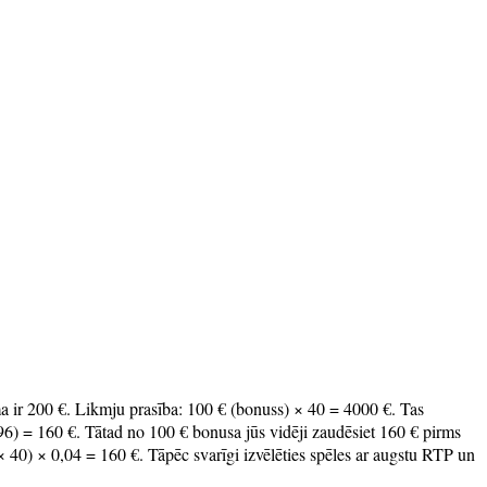
 ir 200 €. Likmju prasība: 100 € (bonuss) × 40 = 4000 €. Tas
6) = 160 €. Tātad no 100 € bonusa jūs vidēji zaudēsiet 160 € pirms
0) × 0,04 = 160 €. Tāpēc svarīgi izvēlēties spēles ar augstu RTP un