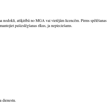
nākuma nodokli, atšķirībā no MGA vai vietējām licencēm. Pirms spēlēšanas
zmantojiet pašizslēgšanas rīkus, ja nepieciešams.
ta dienestu.