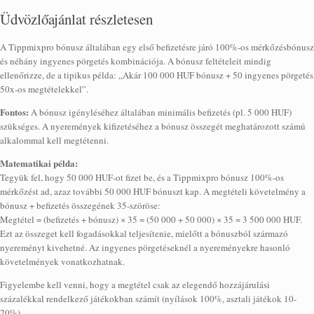
Üdvözlőajánlat részletesen
A Tippmixpro bónusz általában egy első befizetésre járó 100%-os mérkőzésbónusz
és néhány ingyenes pörgetés kombinációja. A bónusz feltételeit mindig
ellenőrizze, de a tipikus példa: „Akár 100 000 HUF bónusz + 50 ingyenes pörgetés
50x-os megtételekkel”.
Fontos:
A bónusz igényléséhez általában minimális befizetés (pl. 5 000 HUF)
szükséges. A nyeremények kifizetéséhez a bónusz összegét meghatározott számú
alkalommal kell megtétenni.
Matematikai példa:
Tegyük fel, hogy 50 000 HUF-ot fizet be, és a Tippmixpro bónusz 100%-os
mérkőzést ad, azaz további 50 000 HUF bónuszt kap. A megtételi követelmény a
bónusz + befizetés összegének 35-szöröse:
Megtétel = (befizetés + bónusz) × 35 = (50 000 + 50 000) × 35 = 3 500 000 HUF.
Ezt az összeget kell fogadásokkal teljesítenie, mielőtt a bónuszból származó
nyereményt kivehetné. Az ingyenes pörgetéseknél a nyereményekre hasonló
követelmények vonatkozhatnak.
Figyelembe kell venni, hogy a megtétel csak az elegendő hozzájárulási
százalékkal rendelkező játékokban számít (nyílások 100%, asztali játékok 10-
20%).