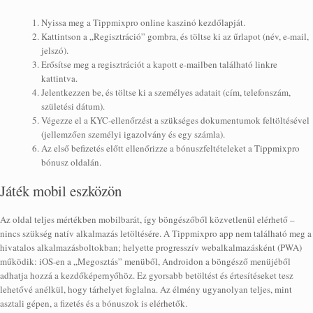
Nyissa meg a Tippmixpro online kaszinó kezdőlapját.
Kattintson a „Regisztráció” gombra, és töltse ki az űrlapot (név, e-mail,
jelszó).
Erősítse meg a regisztrációt a kapott e-mailben található linkre
kattintva.
Jelentkezzen be, és töltse ki a személyes adatait (cím, telefonszám,
születési dátum).
Végezze el a KYC-ellenőrzést a szükséges dokumentumok feltöltésével
(jellemzően személyi igazolvány és egy számla).
Az első befizetés előtt ellenőrizze a bónuszfeltételeket a Tippmixpro
bónusz oldalán.
Játék mobil eszközön
Az oldal teljes mértékben mobilbarát, így böngészőből közvetlenül elérhető –
nincs szükség natív alkalmazás letöltésére. A Tippmixpro app nem található meg a
hivatalos alkalmazásboltokban; helyette progresszív webalkalmazásként (PWA)
működik: iOS-en a „Megosztás” menüből, Androidon a böngésző menüjéből
adhatja hozzá a kezdőképernyőhöz. Ez gyorsabb betöltést és értesítéseket tesz
lehetővé anélkül, hogy tárhelyet foglalna. Az élmény ugyanolyan teljes, mint
asztali gépen, a fizetés és a bónuszok is elérhetők.