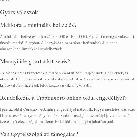
Gyors válaszok
Mekkora a minimális befizetés?
A minimális befizetés jellemzően 3 000 és 10 000 HUF között mozog a választott
fizetési módtól függően. A kártyás és e-pénztárcás befizetések általában
alacsonyabb limitekkel rendelkeznek.
Mennyi ideig tart a kifizetés?
Az e-pénztárcás kifizetések általában 24 órán belül teljesülnek, a bankkártyás
utalások 3-5 munkanapot, a banki átutalások akár 7 napot is igénybe vehetnek. A
kriptovaluta kifizetések feldolgozása gyakran gyorsabb.
Rendelkezik a Tippmixpro online oldal engedéllyel?
Figyelmeztetés:
Igen, az oldal Curacao-i eGaming-engedéllyel működik.
Curacao-
i licenc esetén a nyeremények után az adott országban személyi jövedelemadó-
fizetési kötelezettség állhat fenn. Érdeklődjön a helyi adóhatóságnál.
Van ügyfélszolgálati támogatás?