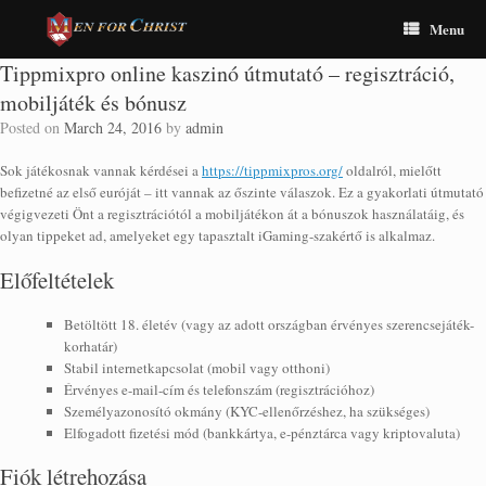
Menu
Tippmixpro online kaszinó útmutató – regisztráció,
mobiljáték és bónusz
Posted on
March 24, 2016
by
admin
Sok játékosnak vannak kérdései a
https://tippmixpros.org/
oldalról, mielőtt
befizetné az első euróját – itt vannak az őszinte válaszok. Ez a gyakorlati útmutató
végigvezeti Önt a regisztrációtól a mobiljátékon át a bónuszok használatáig, és
olyan tippeket ad, amelyeket egy tapasztalt iGaming-szakértő is alkalmaz.
Előfeltételek
Betöltött 18. életév (vagy az adott országban érvényes szerencsejáték-
korhatár)
Stabil internetkapcsolat (mobil vagy otthoni)
Érvényes e-mail-cím és telefonszám (regisztrációhoz)
Személyazonosító okmány (KYC-ellenőrzéshez, ha szükséges)
Elfogadott fizetési mód (bankkártya, e-pénztárca vagy kriptovaluta)
Fiók létrehozása