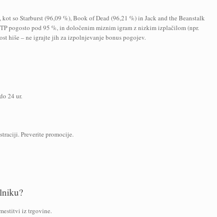
, kot so Starburst (96,09 %), Book of Dead (96,21 %) in Jack and the Beanstalk
 RTP pogosto pod 95 %, in določenim miznim igram z nizkim izplačilom (npr.
ost hiše – ne igrajte jih za izpolnjevanje bonus pogojev.
do 24 ur.
traciji. Preverite promocije.
lniku?
estitvi iz trgovine.