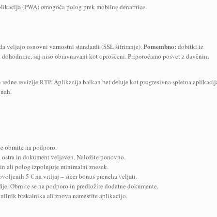
aplikacija (PWA) omogoča polog prek mobilne denarnice.
Pomembno:
a veljajo osnovni varnostni standardi (SSL šifriranje).
dobitki iz
et dohodnine, saj niso obravnavani kot oproščeni. Priporočamo posvet z davčnim
redne revizije RTP. Aplikacija balkan bet deluje kot progresivna spletna aplikacij
inah.
se obrnite na podporo.
ika ostra in dokument veljaven. Naložite ponovno.
o in ali polog izpolnjuje minimalni znesek.
voljenih 5 € na vrtljaj – sicer bonus preneha veljati.
ije. Obrnite se na podporo in predložite dodatne dokumente.
ilnik brskalnika ali znova namestite aplikacijo.