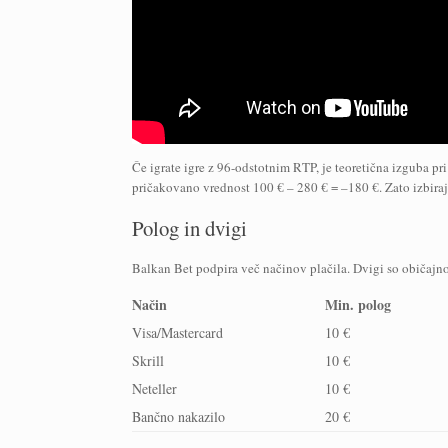
Če igrate igre z 96-odstotnim RTP, je teoretična izguba pr
pričakovano vrednost 100 € – 280 € = –180 €. Zato izbirajt
Polog in dvigi
Balkan Bet podpira več načinov plačila. Dvigi so običajn
Način
Min. polog
Visa/Mastercard
10 €
Skrill
10 €
Neteller
10 €
Bančno nakazilo
20 €