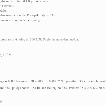
o, državo in valuto (EUR priporočeno).
in številk).
očilu.
okumenta in selfie. Postopek traja do 24 ur.
ko kodo in opravite prvi polog.
onusa na prvi polog do 300 EUR. Poglejmo natančen izračun.
 je 10 €.
.
u.
oga + 100 € bonusa) = 30 × 200 € = 6000 €? Ne, pravilno: 30 × znesek bonusa
em: 35× (polog+bonus). Za Balkan Bet naj bo 35×. Primer: 35 × 200 € = 7000
ji.