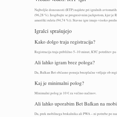
Najboljše donosnosti (RTP) najdete pri igralnih avtomatih
(96,28 %). Izogibajte se progresivnim jackpotom, kjer je
ameriški ruleta (94,74 %)). Stavne igre imajo visoko predn
Igralci sprašujejo
Kako dolgo traja registracija?
Registracija traja približno 5–10 minut, KYC potrditev pa 
Ali lahko igram brez pologa?
Da, Balkan Bet občasno ponuja brezplačne vrtljaje ob regis
Kaj je minimalni polog?
Minimalni polog je 10 € za večino načinov.
Ali lahko uporabim Bet Balkan na mobi
Da, prek mobilnega brskalnika ali PWA – ni potrebe po nam