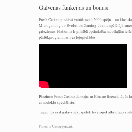
Galvenās funkcijas un bonusi
Fresh Casino piedāvā vairāk nekā 2000 spēļu – no klasiskaj
Microgaming un Evolution Gaming. Jaunie spēlētāji saņe
griezienus. Platforma ir pilnībā optimizēta mobilajām ierīc
pārlūkprogrammas bez lejupielādes.
Piezīme:
Fresh Casino darbojas ar Kirasao licenci, tāpēc la
ar nodokļu speciālistu.
Tagad jūs esat gatavs sākt spēlēt. Ievērojiet atbildīgas sp
Posted in
Uncategorized
.