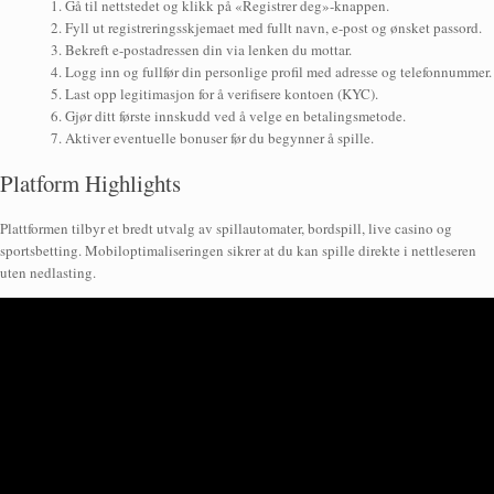
Gå til nettstedet og klikk på «Registrer deg»-knappen.
Fyll ut registreringsskjemaet med fullt navn, e-post og ønsket passord.
Bekreft e-postadressen din via lenken du mottar.
Logg inn og fullfør din personlige profil med adresse og telefonnummer.
Last opp legitimasjon for å verifisere kontoen (KYC).
Gjør ditt første innskudd ved å velge en betalingsmetode.
Aktiver eventuelle bonuser før du begynner å spille.
Platform Highlights
Plattformen tilbyr et bredt utvalg av spillautomater, bordspill, live casino og
sportsbetting. Mobiloptimaliseringen sikrer at du kan spille direkte i nettleseren
uten nedlasting.