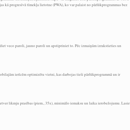
jas kā progresīvā tīmekļa lietotne (PWA), ko var palaist no pārlūkprogrammas bez
diet veco paroli, jauno paroli un apstipriniet to. Pēc izmaiņām izrakstieties un
obilajām ierīcēm optimizētu vietni, kas darbojas tieši pārlūkprogrammā un ir
 ietver likmju prasības (piem., 35x), minimālo iemaksu un laika ierobežojumu. Lasie