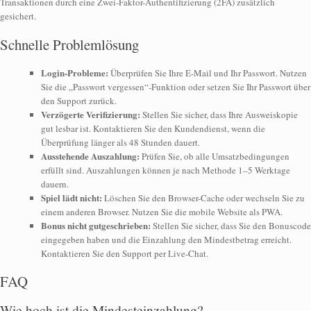
Transaktionen durch eine Zwei-Faktor-Authentifizierung (2FA) zusätzlich
gesichert.
Schnelle Problemlösung
Login-Probleme:
Überprüfen Sie Ihre E-Mail und Ihr Passwort. Nutzen
Sie die „Passwort vergessen“-Funktion oder setzen Sie Ihr Passwort über
den Support zurück.
Verzögerte Verifizierung:
Stellen Sie sicher, dass Ihre Ausweiskopie
gut lesbar ist. Kontaktieren Sie den Kundendienst, wenn die
Überprüfung länger als 48 Stunden dauert.
Ausstehende Auszahlung:
Prüfen Sie, ob alle Umsatzbedingungen
erfüllt sind. Auszahlungen können je nach Methode 1–5 Werktage
dauern.
Spiel lädt nicht:
Löschen Sie den Browser-Cache oder wechseln Sie zu
einem anderen Browser. Nutzen Sie die mobile Website als PWA.
Bonus nicht gutgeschrieben:
Stellen Sie sicher, dass Sie den Bonuscode
eingegeben haben und die Einzahlung den Mindestbetrag erreicht.
Kontaktieren Sie den Support per Live-Chat.
FAQ
Wie hoch ist die Mindesteinzahlung?