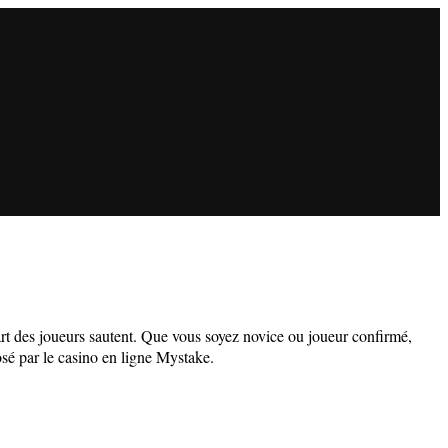
part des joueurs sautent. Que vous soyez novice ou joueur confirmé,
osé par le casino en ligne Mystake.