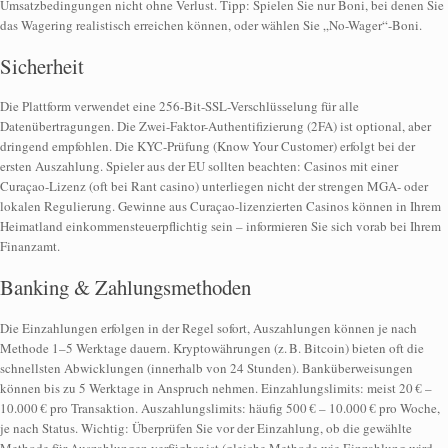
Umsatzbedingungen nicht ohne Verlust. Tipp: Spielen Sie nur Boni, bei denen Sie
das Wagering realistisch erreichen können, oder wählen Sie „No-Wager“-Boni.
Sicherheit
Die Plattform verwendet eine 256-Bit-SSL-Verschlüsselung für alle
Datenübertragungen. Die Zwei-Faktor-Authentifizierung (2FA) ist optional, aber
dringend empfohlen. Die KYC-Prüfung (Know Your Customer) erfolgt bei der
ersten Auszahlung. Spieler aus der EU sollten beachten: Casinos mit einer
Curaçao-Lizenz (oft bei Rant casino) unterliegen nicht der strengen MGA- oder
lokalen Regulierung. Gewinne aus Curaçao-lizenzierten Casinos können in Ihrem
Heimatland einkommensteuerpflichtig sein – informieren Sie sich vorab bei Ihrem
Finanzamt.
Banking & Zahlungsmethoden
Die Einzahlungen erfolgen in der Regel sofort, Auszahlungen können je nach
Methode 1–5 Werktage dauern. Kryptowährungen (z. B. Bitcoin) bieten oft die
schnellsten Abwicklungen (innerhalb von 24 Stunden). Banküberweisungen
können bis zu 5 Werktage in Anspruch nehmen. Einzahlungslimits: meist 20 € –
10.000 € pro Transaktion. Auszahlungslimits: häufig 500 € – 10.000 € pro Woche,
je nach Status. Wichtig: Überprüfen Sie vor der Einzahlung, ob die gewählte
Methode für Auszahlungen verfügbar ist (gleiche Methode wie Einzahlung wird