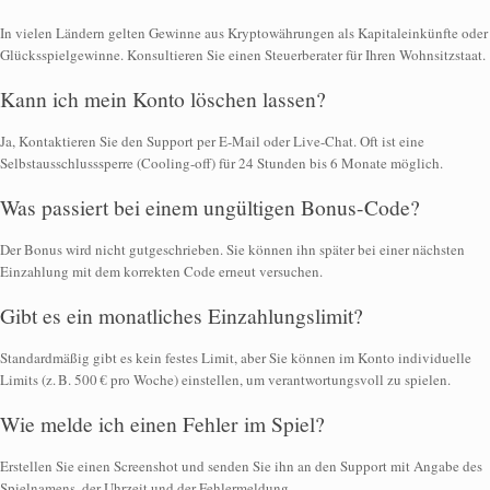
In vielen Ländern gelten Gewinne aus Kryptowährungen als Kapitaleinkünfte oder
Glücksspielgewinne. Konsultieren Sie einen Steuerberater für Ihren Wohnsitzstaat.
Kann ich mein Konto löschen lassen?
Ja, Kontaktieren Sie den Support per E-Mail oder Live-Chat. Oft ist eine
Selbstausschlusssperre (Cooling-off) für 24 Stunden bis 6 Monate möglich.
Was passiert bei einem ungültigen Bonus-Code?
Der Bonus wird nicht gutgeschrieben. Sie können ihn später bei einer nächsten
Einzahlung mit dem korrekten Code erneut versuchen.
Gibt es ein monatliches Einzahlungslimit?
Standardmäßig gibt es kein festes Limit, aber Sie können im Konto individuelle
Limits (z. B. 500 € pro Woche) einstellen, um verantwortungsvoll zu spielen.
Wie melde ich einen Fehler im Spiel?
Erstellen Sie einen Screenshot und senden Sie ihn an den Support mit Angabe des
Spielnamens, der Uhrzeit und der Fehlermeldung.