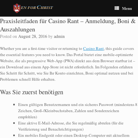
Menu
Praxisleitfaden für Casino Rant – Anmeldung, Boni &
Auszahlungen
Posted on
August 28, 2016
by
admin
Whether you are a first-time visitor or returning to
Casino Rant
, this guide covers
the essential features you need to know. Das Portal bietet eine mobile-optimierte
Website, die als progressive Web-App (PWA) direkt aus dem Browser startbar ist –
ein Download aus einem App-Store ist nicht erforderlich. Im Folgenden erfahren
Sie Schritt für Schritt, wie Sie Ihr Konto einrichten, Boni optimal nutzen und bei
Problemen schnell Hilfe erhalten.
Was Sie zuerst benötigen
Einen gültigen Benutzernamen und ein sicheres Passwort (mindestens 8
Zeichen, Groß-/Kleinbuchstaben, Zahlen und Sonderzeichen
empfohlen)
Eine aktive E-Mail-Adresse, die Sie regelmäßig abrufen (für die
Verifizierung und Benachrichtigungen)
Ein mobiles Endgerät oder einen Desktop-Computer mit aktuellem