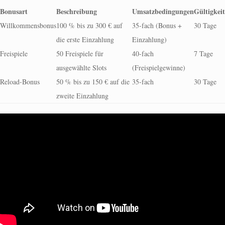
Bonusart
Beschreibung
Umsatzbedingungen
Gültigkeit
Willkommensbonus
100 % bis zu 300 € auf
35-fach (Bonus +
30 Tage
die erste Einzahlung
Einzahlung)
Freispiele
50 Freispiele für
40-fach
7 Tage
ausgewählte Slots
(Freispielgewinne)
Reload-Bonus
50 % bis zu 150 € auf die
35-fach
30 Tage
zweite Einzahlung