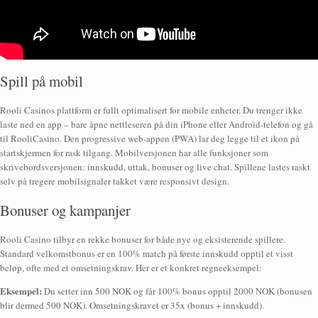
Spill på mobil
Rooli Casinos plattform er fullt optimalisert for mobile enheter. Du trenger ikke
laste ned en app – bare åpne nettleseren på din iPhone eller Android-telefon og gå
til RooliCasino. Den progressive web-appen (PWA) lar deg legge til et ikon på
startskjermen for rask tilgang. Mobilversjonen har alle funksjoner som
skrivebordsversjonen: innskudd, uttak, bonuser og live chat. Spillene lastes raskt
selv på tregere mobilsignaler takket være responsivt design.
Bonuser og kampanjer
Rooli Casino tilbyr en rekke bonuser for både nye og eksisterende spillere.
Standard velkomstbonus er en 100% match på første innskudd opptil et visst
beløp, ofte med et omsetningskrav. Her er et konkret regneeksempel:
Eksempel:
Du setter inn 500 NOK og får 100% bonus opptil 2000 NOK (bonusen
blir dermed 500 NOK). Omsetningskravet er 35x (bonus + innskudd).