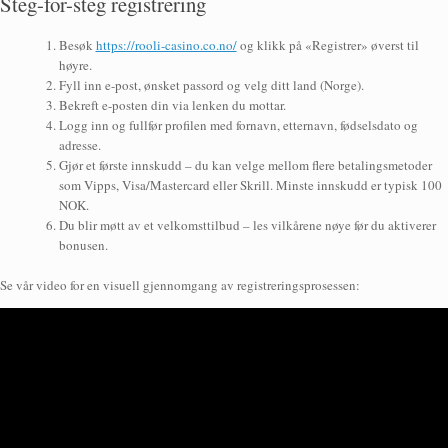
Steg-for-steg registrering
Besøk
https://rooli-casino.co.no/
og klikk på «Registrer» øverst til
høyre.
Fyll inn e-post, ønsket passord og velg ditt land (Norge).
Bekreft e-posten din via lenken du mottar.
Logg inn og fullfør profilen med fornavn, etternavn, fødselsdato og
adresse.
Gjør et første innskudd – du kan velge mellom flere betalingsmetoder
som Vipps, Visa/Mastercard eller Skrill. Minste innskudd er typisk 100
NOK.
Du blir møtt av et velkomsttilbud – les vilkårene nøye før du aktiverer
bonusen.
Se vår video for en visuell gjennomgang av registreringsprosessen: