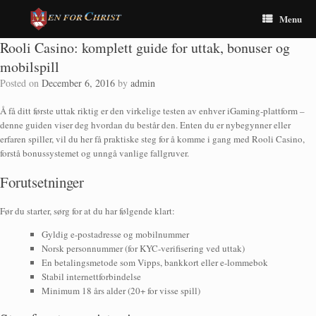
Menu
Rooli Casino: komplett guide for uttak, bonuser og
mobilspill
Posted on
December 6, 2016
by
admin
Å få ditt første uttak riktig er den virkelige testen av enhver iGaming-plattform –
denne guiden viser deg hvordan du består den. Enten du er nybegynner eller
erfaren spiller, vil du her få praktiske steg for å komme i gang med Rooli Casino,
forstå bonussystemet og unngå vanlige fallgruver.
Forutsetninger
Før du starter, sørg for at du har følgende klart:
Gyldig e-postadresse og mobilnummer
Norsk personnummer (for KYC-verifisering ved uttak)
En betalingsmetode som Vipps, bankkort eller e-lommebok
Stabil internettforbindelse
Minimum 18 års alder (20+ for visse spill)