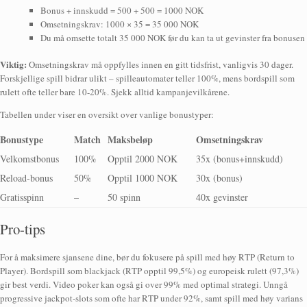
Bonus + innskudd = 500 + 500 = 1000 NOK
Omsetningskrav: 1000 × 35 = 35 000 NOK
Du må omsette totalt 35 000 NOK før du kan ta ut gevinster fra bonusen
Viktig:
Omsetningskrav må oppfylles innen en gitt tidsfrist, vanligvis 30 dager.
Forskjellige spill bidrar ulikt – spilleautomater teller 100%, mens bordspill som
rulett ofte teller bare 10-20%. Sjekk alltid kampanjevilkårene.
Tabellen under viser en oversikt over vanlige bonustyper:
Bonustype
Match
Maksbeløp
Omsetningskrav
Velkomstbonus
100%
Opptil 2000 NOK
35x (bonus+innskudd)
Reload-bonus
50%
Opptil 1000 NOK
30x (bonus)
Gratisspinn
–
50 spinn
40x gevinster
Pro-tips
For å maksimere sjansene dine, bør du fokusere på spill med høy RTP (Return to
Player). Bordspill som blackjack (RTP opptil 99,5%) og europeisk rulett (97,3%)
gir best verdi. Video poker kan også gi over 99% med optimal strategi. Unngå
progressive jackpot-slots som ofte har RTP under 92%, samt spill med høy varians