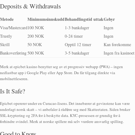
Deposits & Withdrawals
Metode
Minimumsinnskudd
Behandlingstid uttak
Gebyr
Visa/Mastercard
100 NOK
1-3 bankdager
Ingen
Trustly
200 NOK
0-24 timer
Ingen
Skrill
50 NOK
Opptil 12 timer
Kan forekomme
Bankoverføring
500 NOK
3-5 bankdager
Ingen fra kasinoet
Merk at epicbet kasino benytter seg av et progressiv webapp (PWA) – ingen
nedlastbar app i Google Play eller App Store. Du får tilgang direkte via
mobilnettleseren.
Is It Safe?
Epicbet opererer under en Curacao-lisens. Det innebærer at gevinstene kan være
underlagt norsk skatt – vi anbefaler å rådføre seg med Skatteetaten. Siden bruker
SSL-kryptering og 2FA for å beskytte data. KYC-prosessen er grundig for å
forhindre svindel. Merk at norske spillere må selv vurdere ansvarlig spilling.
Good to Know