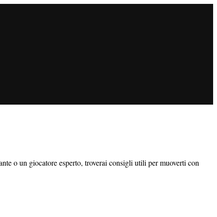
ante o un giocatore esperto, troverai consigli utili per muoverti con