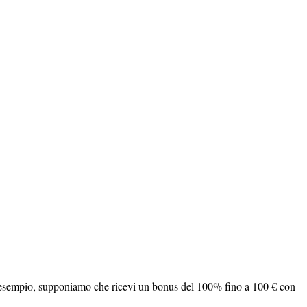
Ad esempio, supponiamo che ricevi un bonus del 100% fino a 100 € con