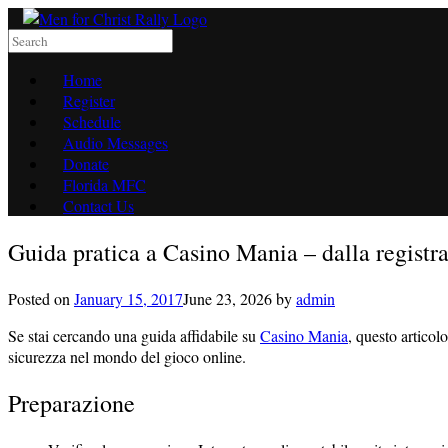
Home
Register
Schedule
Audio Messages
Donate
Florida MFC
Contact Us
Guida pratica a Casino Mania – dalla registra
Posted on
January 15, 2017
June 23, 2026
by
admin
Se stai cercando una guida affidabile su
Casino Mania
, questo articol
sicurezza nel mondo del gioco online.
Preparazione