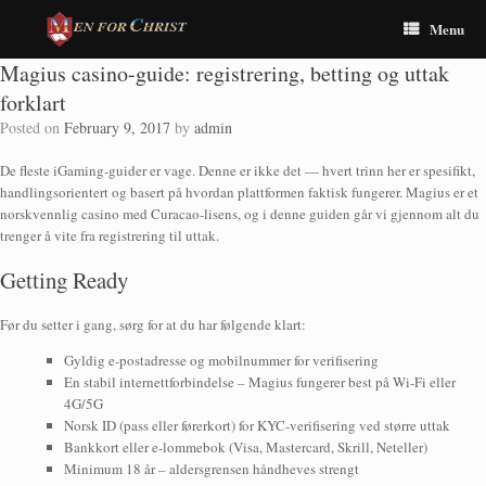
Menu
Magius casino-guide: registrering, betting og uttak
forklart
Posted on
February 9, 2017
by
admin
De fleste iGaming-guider er vage. Denne er ikke det — hvert trinn her er spesifikt,
handlingsorientert og basert på hvordan plattformen faktisk fungerer. Magius er et
norskvennlig casino med Curacao-lisens, og i denne guiden går vi gjennom alt du
trenger å vite fra registrering til uttak.
Getting Ready
Før du setter i gang, sørg for at du har følgende klart:
Gyldig e-postadresse og mobilnummer for verifisering
En stabil internettforbindelse – Magius fungerer best på Wi-Fi eller
4G/5G
Norsk ID (pass eller førerkort) for KYC-verifisering ved større uttak
Bankkort eller e-lommebok (Visa, Mastercard, Skrill, Neteller)
Minimum 18 år – aldersgrensen håndheves strengt