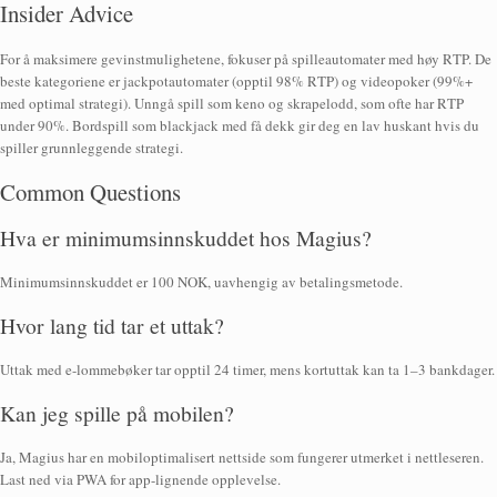
Insider Advice
For å maksimere gevinstmulighetene, fokuser på spilleautomater med høy RTP. De
beste kategoriene er jackpotautomater (opptil 98% RTP) og videopoker (99%+
med optimal strategi). Unngå spill som keno og skrapelodd, som ofte har RTP
under 90%. Bordspill som blackjack med få dekk gir deg en lav huskant hvis du
spiller grunnleggende strategi.
Common Questions
Hva er minimumsinnskuddet hos Magius?
Minimumsinnskuddet er 100 NOK, uavhengig av betalingsmetode.
Hvor lang tid tar et uttak?
Uttak med e-lommebøker tar opptil 24 timer, mens kortuttak kan ta 1–3 bankdager.
Kan jeg spille på mobilen?
Ja, Magius har en mobiloptimalisert nettside som fungerer utmerket i nettleseren.
Last ned via PWA for app-lignende opplevelse.