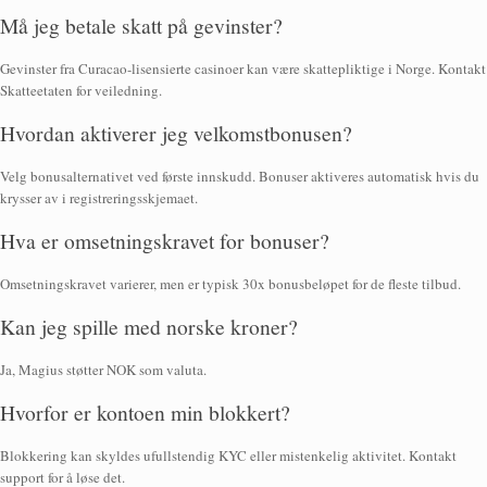
Må jeg betale skatt på gevinster?
Gevinster fra Curacao-lisensierte casinoer kan være skattepliktige i Norge. Kontakt
Skatteetaten for veiledning.
Hvordan aktiverer jeg velkomstbonusen?
Velg bonusalternativet ved første innskudd. Bonuser aktiveres automatisk hvis du
krysser av i registreringsskjemaet.
Hva er omsetningskravet for bonuser?
Omsetningskravet varierer, men er typisk 30x bonusbeløpet for de fleste tilbud.
Kan jeg spille med norske kroner?
Ja, Magius støtter NOK som valuta.
Hvorfor er kontoen min blokkert?
Blokkering kan skyldes ufullstendig KYC eller mistenkelig aktivitet. Kontakt
support for å løse det.