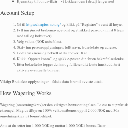
Kjennskap til bonusvilkår – vi forklarer dem i detalj lenger ned
Account Setup
Gå til
https://magius-no.org/
og klikk på “Registrer” øverst til høyre.
Fyll inn ønsket brukernavn, e-post og et sikkert passord (minst 8 tegn
med tall og bokstaver).
Velg valuta (NOK anbefales).
Skriv inn personopplysninger: fullt navn, fødselsdato og adresse.
Godta vilkårene og bekreft at du er over 18 år.
Klikk “Opprett konto”, og sjekk e-posten din for en bekreftelseslenke.
Etter bekreftelse logger du inn og fullfører ditt første innskudd for å
aktivere eventuelle bonuser.
Viktig:
Bruk ekte opplysninger – falske data fører til avviste uttak.
How Wagering Works
Wagering (omsetningskrav) er den viktigste bonusbetingelsen. La oss ta et praktisk
eksempel. Magius tilbyr en 100% velkomstbonus opptil 2 000 NOK med 30x
omsetningskrav på bonusbeløpet.
Anta at du setter inn 1 000 NOK og mottar 1 000 NOK i bonus. Da er