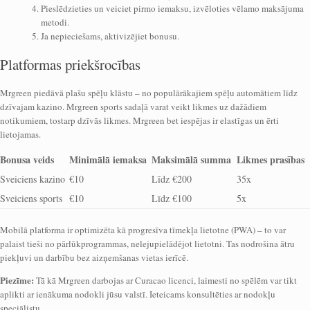
Pieslēdzieties un veiciet pirmo iemaksu, izvēloties vēlamo maksājuma
metodi.
Ja nepieciešams, aktivizējiet bonusu.
Platformas priekšrocības
Mrgreen piedāvā plašu spēļu klāstu – no populārākajiem spēļu automātiem līdz
dzīvajam kazino. Mrgreen sports sadaļā varat veikt likmes uz dažādiem
notikumiem, tostarp dzīvās likmes. Mrgreen bet iespējas ir elastīgas un ērti
lietojamas.
Bonusa veids
Minimālā iemaksa
Maksimālā summa
Likmes prasības
Sveiciens kazino
€10
Līdz €200
35x
Sveiciens sports
€10
Līdz €100
5x
Mobilā platforma ir optimizēta kā progresīva tīmekļa lietotne (PWA) – to var
palaist tieši no pārlūkprogrammas, nelejupielādējot lietotni. Tas nodrošina ātru
piekļuvi un darbību bez aizņemšanas vietas ierīcē.
Piezīme:
Tā kā Mrgreen darbojas ar Curacao licenci, laimesti no spēlēm var tikt
aplikti ar ienākuma nodokli jūsu valstī. Ieteicams konsultēties ar nodokļu
speciālistu.