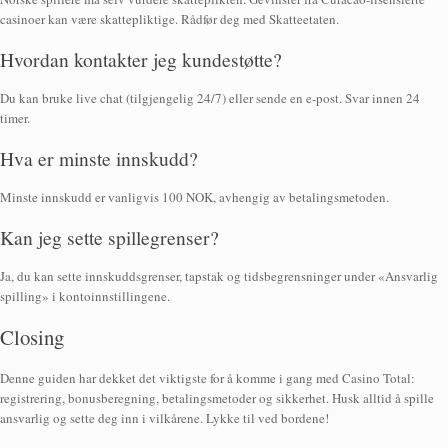
casinoer kan være skattepliktige. Rådfør deg med Skatteetaten.
Hvordan kontakter jeg kundestøtte?
Du kan bruke live chat (tilgjengelig 24/7) eller sende en e-post. Svar innen 24
timer.
Hva er minste innskudd?
Minste innskudd er vanligvis 100 NOK, avhengig av betalingsmetoden.
Kan jeg sette spillegrenser?
Ja, du kan sette innskuddsgrenser, tapstak og tidsbegrensninger under «Ansvarlig
spilling» i kontoinnstillingene.
Closing
Denne guiden har dekket det viktigste for å komme i gang med Casino Total:
registrering, bonusberegning, betalingsmetoder og sikkerhet. Husk alltid å spille
ansvarlig og sette deg inn i vilkårene. Lykke til ved bordene!