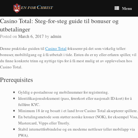
Menu
Casino Total: Steg-for-steg guide til bonuser og
utbetalinger
Posted on
March 6, 2017
by
admin
Denne praktiske guiden til
Casino Total
fokuserer på det som virkelig teller:
bonuser, mobiltilgang og å få utbetalt i tide. Enten du er ny eller erfaren spiller, vil
du finne konkrete trinn og nyttige tips for å få mest mulig ut av opplevelsen hos
Casino Total.
Prerequisites
Gyldig e-postadresse og mobilnummer for registrering.
Identifikasjonsdokument (pass, førerkort eller nasjonalt ID-kort) for å
fullføre KYC.
Minimum 18 år og bosatt i et land hvor Casino Total aksepterer spillere.
En betalingsmetode som støtter norske kroner (NOK), for eksempel Visa,
Mastercard, Vipps eller Trustly.
Stabil internettforbindelse og en moderne nettleser (eller mobilapp via
PWA).