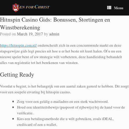
Menu
Hitnspin Casino Gids: Bonussen, Stortingen en
Winstberekening
Posted on
March 19, 2017
by
admin
https://hitnspin.com.nl/
onderscheidt zich in een concurrerende markt en deze
stapsgewijze gids legt precies uit hoe u er het beste uit kunt halen. Of u nu een
nieuwe speler bent of uw strategie wilt verbeteren, deze handleiding behandelt
alles van registratie tot het berekenen van winsten.
Getting Ready
Voordat u begint, is het belangrijk om een aantal zaken gereed te hebben. Dit zorgt
voor een soepele ervaring bij hitnspin casino.
Zorg voor een geldig e-mailadres en een sterk wachtwoord.
Houd een identiteitsbewijs (paspoort of rijbewijs) bij de hand voor de
verificatie.
Kies een betalingsmethode die u wilt gebruiken, zoals iDEAL,
creditcard of een e-wallet.