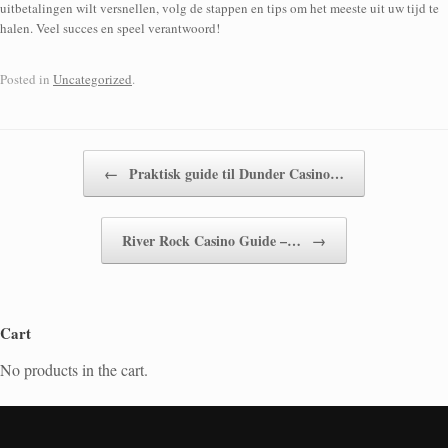
uitbetalingen wilt versnellen, volg de stappen en tips om het meeste uit uw tijd te
halen. Veel succes en speel verantwoord!
Posted in
Uncategorized
.
Post navigation
←
Praktisk guide til Dunder Casino…
River Rock Casino Guide –…
→
Cart
No products in the cart.