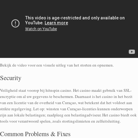
Bekijk de video voor een visuele uitleg van het storten en opnemen.
Security
Veiligheid staat voorop bij hitnspin casino. Het casino maakt gebruik van SSL-
encryptie om al uw gegevens te beschermen. Daarnaast is het casino in het bezit
van een licentie van de overheid van Curaçao, wat betekent dat het voldoet aan
strikte regelgeving. Let op: winsten van Curaçao-licenties kunnen onderworpen
zijn aan lokale belastingen; raadpleeg een belastingadviseur. Het casino biedt ook
tools voor verantwoord spelen, zoals stortingslimieten en zelfuitsluiting.
Common Problems & Fixes