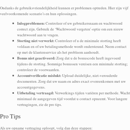
Ondanks de gebruiksvriendelijkheid kunnen er problemen optreden. Hier zijn vijf
veelvoorkomende scenario’s en hun oplossingen.
Inlogproblemen:
Controleer of uw gebruikersnaam en wachtwoord
correct zijn. Gebruik de ‘Wachtwoord vergeten’-optie om een nieuw
wachtwoord aan te vragen.
Storting niet verwerkt:
Controleer of u de minimale storting heeft
voldaan en of uw betalingsmethode wordt ondersteund. Neem contact
op met de klantenservice als het probleem aanhoudt.
Bonus niet geactiveerd:
Zorg dat u de bonuscode heeft ingevoerd
tijdens de storting. Sommige bonussen vereisen een minimale storting;
controleer de voorwaarden.
Accountverificatie mislukt:
Upload duidelijke, niet-verouderde
documenten. Zorg dat uw naam en adres exact overeenkomen met uw
accountgegevens.
Uitbetaling vertraagd:
Verwerkings tijden variëren per methode. Wacht
minimaal de aangegeven tijd voordat u contact opneemt. Voor langere
vertragingen, zie de pro tips.
Pro Tips
Als uw opname vertraging oploopt, volg dan deze stappen: