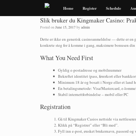
Home
Register
Schedule
Au
Slik bruker du Kingmaker Casino: Prakt
Posted on
June 15, 2017
by
admin
Dette er ikke en generisk casinoanmeldelse — dette er en 
konkrete steg for å komme i gang, maksimere bonusen din 
What You Need First
Gyldig e-postadresse og mobilnummer
Bekreftet identitet (pass, førerkort eller bankko
Minimum 18 år og bosatt i Norge eller et land 
En betalingsmetode: Visa/Mastercard, e-lommebo
Stabil internettforbindelse – mobil eller PC
Registration
Gå til Kingmaker Casios nettside via nettleseren
Klikk på “Registrer” eller “Bli med”.
Fyll inn e-post, ønsket brukernavn, passord og 