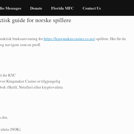
dio Messages
Donate
Florida MFC
Contact Us
isk guide for norske spillere
praktisk bruksanvisning for
https://kingmaker-casino.co.no/
-spillere. Her får du
og navigere som en proff.
rt) for KYC
hvor Kingmaker Casino er tilgjengelig
k (Skrill, Neteller) eller kryptovaluta
 din.
valuta (NOK).