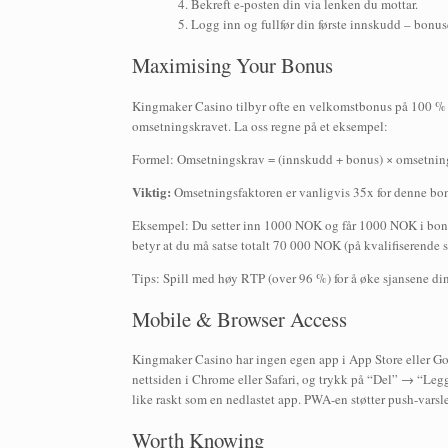
Bekreft e-posten din via lenken du mottar.
Logg inn og fullfør din første innskudd – bonus
Maximising Your Bonus
Kingmaker Casino tilbyr ofte en velkomstbonus på 100 % o
omsetningskravet. La oss regne på et eksempel:
Formel: Omsetningskrav = (innskudd + bonus) × omsetnin
Viktig:
Omsetningsfaktoren er vanligvis 35x for denne bo
Eksempel: Du setter inn 1000 NOK og får 1000 NOK i bon
betyr at du må satse totalt 70 000 NOK (på kvalifiserende sp
Tips: Spill med høy RTP (over 96 %) for å øke sjansene din
Mobile & Browser Access
Kingmaker Casino har ingen egen app i App Store eller Go
nettsiden i Chrome eller Safari, og trykk på “Del” → “Legg 
like raskt som en nedlastet app. PWA-en støtter push-varsle
Worth Knowing