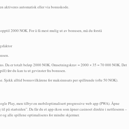
en aktiveres automatisk eller via bonuskode.
pptil 2000 NOK. For å få mest mulig ut av bonusen, må du forstå
gsfaktor
nusen.
us. Da er totalt beløp 2000 NOK. Omsetningskrav = 2000 × 35 = 70 000 NOK. Det
ill) før du kan ta ut gevinster fra bonusen.
e. Sjekk alltid bonusvilkårene for maksinnsats per spillrunde (ofte 50 NOK).
ogle Play, men tilbyr en mobiloptimalisert progressive web app (PWA). Åpne
til på startsiden”. Da får du et app-ikon som åpner casinoet direkte i nettleseren –
r og alle spillene optimaliseres for mindre skjermer.