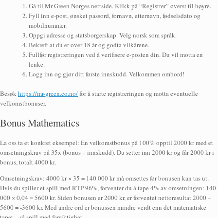
Gå til Mr Green Norges nettside. Klikk på “Registrer” øverst til høyre.
Fyll inn e-post, ønsket passord, fornavn, etternavn, fødselsdato og
mobilnummer.
Oppgi adresse og statsborgerskap. Velg norsk som språk.
Bekreft at du er over 18 år og godta vilkårene.
Fullfør registreringen ved å verifisere e-posten din. Du vil motta en
lenke.
Logg inn og gjør ditt første innskudd. Velkommen ombord!
Besøk
https://mr-green.co.no/
for å starte registreringen og motta eventuelle
velkomstbonuser.
Bonus Mathematics
La oss ta et konkret eksempel: En velkomstbonus på 100% opptil 2000 kr med et
omsetningskrav på 35x (bonus + innskudd). Du setter inn 2000 kr og får 2000 kr i
bonus, totalt 4000 kr.
Omsetningskrav: 4000 kr × 35 = 140 000 kr må omsettes før bonusen kan tas ut.
Hvis du spiller et spill med RTP 96%, forventer du å tape 4% av omsetningen: 140
000 × 0,04 = 5600 kr. Siden bonusen er 2000 kr, er forventet nettoresultat 2000 –
5600 = -3600 kr. Med andre ord er bonussen mindre verdt enn det matematiske
tapet – så spill med forsiktighet.