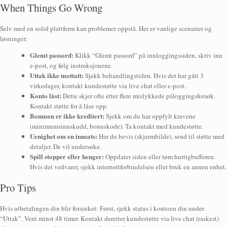
When Things Go Wrong
Selv med en solid plattform kan problemer oppstå. Her er vanlige scenarier og
løsninger:
Glemt passord:
Klikk “Glemt passord” på innloggingssiden, skriv inn
e-post, og følg instruksjonene.
Uttak ikke mottatt:
Sjekk behandlingstiden. Hvis det har gått 3
virkedager, kontakt kundestøtte via live chat eller e-post.
Konto låst:
Dette skjer ofte etter flere mislykkede påloggingsforsøk.
Kontakt støtte for å låse opp.
Bonusen er ikke kreditert:
Sjekk om du har oppfylt kravene
(minimumsinnskudd, bonuskode). Ta kontakt med kundestøtte.
Uenighet om en innsats:
Har du bevis (skjermbilde), send til støtte med
detaljer. De vil undersøke.
Spill stopper eller henger:
Oppdater siden eller tøm hurtigbufferen.
Hvis det vedvarer, sjekk internettforbindelsen eller bruk en annen enhet.
Pro Tips
Hvis utbetalingen din blir forsinket: Først, sjekk status i kontoen din under
“Uttak”. Vent minst 48 timer. Kontakt deretter kundestøtte via live chat (raskest)