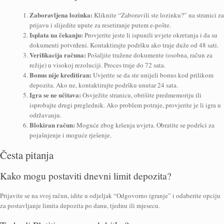
Zaboravljena lozinka:
Kliknite “Zaboravili ste lozinku?” na stranici za
prijavu i slijedite upute za resetiranje putem e-pošte.
Isplata na čekanju:
Provjerite jeste li ispunili uvjete okretanja i da su
dokumenti potvrđeni. Kontaktirajte podršku ako traje duže od 48 sati.
Verifikacija računa:
Pošaljite tražene dokumente (osobna, račun za
režije) u visokoj rezoluciji. Proces traje do 72 sata.
Bonus nije kreditiran:
Uvjerite se da ste unijeli bonus kod prilikom
depozita. Ako ne, kontaktirajte podršku unutar 24 sata.
Igra se ne učitava:
Osvježite stranicu, obrišite predmemoriju ili
isprobajte drugi preglednik. Ako problem potraje, provjerite je li igra u
održavanju.
Blokiran račun:
Moguće zbog kršenja uvjeta. Obratite se podršci za
pojašnjenje i moguće rješenje.
Česta pitanja
Kako mogu postaviti dnevni limit depozita?
Prijavite se na svoj račun, idite u odjeljak “Odgovorno igranje” i odaberite opciju
za postavljanje limita depozita po danu, tjednu ili mjesecu.