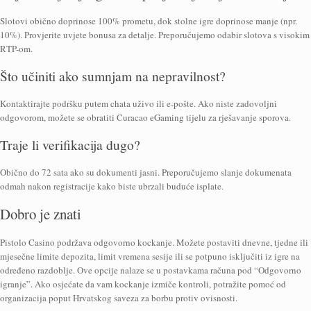
Slotovi obično doprinose 100% prometu, dok stolne igre doprinose manje (npr.
10%). Provjerite uvjete bonusa za detalje. Preporučujemo odabir slotova s visokim
RTP-om.
Što učiniti ako sumnjam na nepravilnost?
Kontaktirajte podršku putem chata uživo ili e-pošte. Ako niste zadovoljni
odgovorom, možete se obratiti Curacao eGaming tijelu za rješavanje sporova.
Traje li verifikacija dugo?
Obično do 72 sata ako su dokumenti jasni. Preporučujemo slanje dokumenata
odmah nakon registracije kako biste ubrzali buduće isplate.
Dobro je znati
Pistolo Casino podržava odgovorno kockanje. Možete postaviti dnevne, tjedne ili
mjesečne limite depozita, limit vremena sesije ili se potpuno isključiti iz igre na
određeno razdoblje. Ove opcije nalaze se u postavkama računa pod “Odgovorno
igranje”. Ako osjećate da vam kockanje izmiče kontroli, potražite pomoć od
organizacija poput Hrvatskog saveza za borbu protiv ovisnosti.