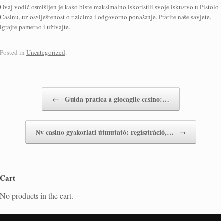
Ovaj vodič osmišljen je kako biste maksimalno iskoristili svoje iskustvo u Pistolo
Casinu, uz osviještenost o rizicima i odgovorno ponašanje. Pratite naše savjete,
igrajte pametno i uživajte.
Posted in
Uncategorized
.
Post navigation
←
Guida pratica a giocagile casino:…
Nv casino gyakorlati útmutató: regisztráció,…
→
Cart
No products in the cart.