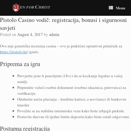
Menu
Pistolo Casino vodič: registracija, bonusi i sigurnosni
savjeti
Posted on
August 4, 2017
by
admin
Ovo nije generička recenzija casina – ovo je praktični operativni priručnik za
https://pistolo.hr/
igrače.
Priprema za igru
Provjerite jeste li punoljetni (18+) i da se kockanje legalno u vašoj
zemlji.
Pripremite važeći osobni dokument (osobna iskaznica, putovnica) za
verifikaciju.
Odaberite način plaćanja – kreditne kartice, e-novčanici ili bankovni
transfer.
Povežite se na stabilnu internetsku vezu kako biste izbjegli prekide.
Postavite dnevne ili tjedne limite depozita kako biste ostali odgovorni.
Postupna registracija