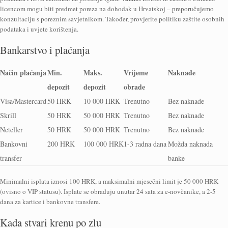
licencom mogu biti predmet poreza na dohodak u Hrvatskoj – preporučujemo
konzultaciju s poreznim savjetnikom. Također, provjerite politiku zaštite osobnih
podataka i uvjete korištenja.
Bankarstvo i plaćanja
Način plaćanja
Min.
Maks.
Vrijeme
Naknade
depozit
depozit
obrade
Visa/Mastercard
50 HRK
10 000 HRK
Trenutno
Bez naknade
Skrill
50 HRK
50 000 HRK
Trenutno
Bez naknade
Neteller
50 HRK
50 000 HRK
Trenutno
Bez naknade
Bankovni
200 HRK
100 000 HRK
1-3 radna dana
Možda naknada
transfer
banke
Minimalni isplata iznosi 100 HRK, a maksimalni mjesečni limit je 50 000 HRK
(ovisno o VIP statusu). Isplate se obrađuju unutar 24 sata za e-novčanike, a 2-5
dana za kartice i bankovne transfere.
Kada stvari krenu po zlu