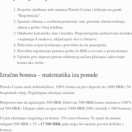
Posjetite službenu web stranicu Pistolo Casina i kliknite na gumb
“Registracija”.
Ispunite obrazac s osobnim podacima: ime, prezime, datum rođenja,
adresa e-pošte i broj telefona.
Odaberite korisničko ime i lozinku. Preporučujemo jedinstvenu lozinku
s najmanje 8 znakova, uključujući slova i brojeve.
Prihvatite uvjete korištenja i potvrdite da ste punoljetni.
Potvrdite registraciju putem e-pošte ili SMS-a (ovisno o postavkama).
Uplatite prvi depozit putem odabranog načina plaćanja i aktivirajte
bonus ako želite.
Izračun bonusa – matematika iza ponude
Pistolo Casino nudi dobrodošlicu: 100% bonus na prvi depozit do 1000 HRK i 50
besplatnih vrtnji. Pogledajmo detaljan izračun:
Pretpostavimo da uplaćujete 500 HRK. Dobivate 500 HRK bonus sredstava (100%
od 500 HRK). Ukupni saldo za igru iznosi 1000 HRK (500 vlastitih + 500 bonusa).
Uvjeti okretanja (wagering) za bonus: 35x iznos bonusa. To znači da morate
17 500 HRK
odigrati 500 HRK × 35 =
prije nego što možete povući dobitke s
bonusa.