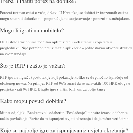
Treba li Platiti porez na dobitke?
Porezni tretman ovisi o vašoj državi. U Hrvatskoj se dobitci iz inozemnih casina
mogu smatrati dohotkom – preporučujemo savjetovanje s poreznim stručnjakom.
Mogu li igrati na mobitelu?
Da, Pistolo Casino ima mobilno optimiziranu web stranicu koja radi u
pregledniku. Nije potrebno preuzimanje aplikacije – jednostavno otvorite stranicu
na svom uređaju.
Što je RTP i zašto je važan?
RTP (povrat igraču) postotak je koji pokazuje koliko se dugoročno isplaćuje od
uloženog novca. Na primjer, RTP od 96% znači da se na svakih 100 HRK uloga u
prosjeku vrati 96 HRK. Birajte igre s višim RTP-om za bolje šanse.
Kako mogu povući dobitke?
Idite u odjeljak “Bankarstvo”, odaberite “Povlačenje”, unesite iznos i odaberite
način povlačenja. Pazite da su ispunjeni uvjeti okretanja i da je račun verificiran.
Koje su najbolje igre za ispunjavanje uvjeta okretanja?