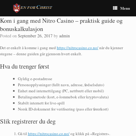
Menu
Kom i gang med Nitro Casino – praktisk guide og
bonuskalkulasjon
Posted on
September 26, 2017
by
admin
Det er enkelt å komme i gang med
https://nitrocasino.co.no/
når du kjenner
stegene – denne guiden går gjennom hvert enkelt.
Hva du trenger først
Gyldig e-postadresse
Personopplysninger (fullt navn, adresse, fødselsdato)
Enhet med internettilgang (PC, nettbrett eller mobil)
Betalingsmetode (kort, e-lommebok eller kryptovaluta)
Stabilt internett for live-spill
Norsk ID-dokument for verifisering (pass eller førerkort)
Slik registrerer du deg
Gå til
https://nitrocasino.co.no/
og klikk på «Registrer».