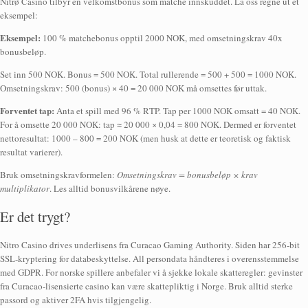
Nitrø Casino tilbyr en velkomstbonus som matche innskuddet. La oss regne ut et
eksempel:
Eksempel:
100 % matchebonus opptil 2000 NOK, med omsetningskrav 40x
bonusbeløp.
Set inn 500 NOK. Bonus = 500 NOK. Total rullerende = 500 + 500 = 1000 NOK.
Omsetningskrav: 500 (bonus) × 40 = 20 000 NOK må omsettes før uttak.
Forventet tap:
Anta et spill med 96 % RTP. Tap per 1000 NOK omsatt = 40 NOK.
For å omsette 20 000 NOK: tap ≈ 20 000 × 0,04 = 800 NOK. Dermed er forventet
nettoresultat: 1000 – 800 = 200 NOK (men husk at dette er teoretisk og faktisk
resultat varierer).
Bruk omsetningskravformelen:
Omsetningskrav = bonusbeløp × krav
multiplikator
. Les alltid bonusvilkårene nøye.
Er det trygt?
Nitro Casino drives underlisens fra Curacao Gaming Authority. Siden har 256-bit
SSL-kryptering for databeskyttelse. All persondata håndteres i overensstemmelse
med GDPR. For norske spillere anbefaler vi å sjekke lokale skatteregler: gevinster
fra Curacao-lisensierte casino kan være skattepliktig i Norge. Bruk alltid sterke
passord og aktiver 2FA hvis tilgjengelig.