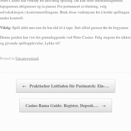
Nitro Casino har verktøy for ansvarlig spilling. Du kan sette innskuddsgrenser,
tapsgrenser, øktgrenser og ta pauser. For permanent avslutning, velg
selveksklusjon i kontoinnstillingene. Bruk disse verktøyene for å holde spillingen
under kontroll.
Viktig:
Spill aldri mer enn du har råd til å tape. Sett alltid grenser før du begynner.
Denne guiden har vist det grunnleggende ved Nitro Casino. Følg stegene for sikker
og givende spillopplevelse. Lykke til!
Posted in
Uncategorized
.
Post navigation
←
Praktischer Leitfaden für Parimatch: Ein-…
Casino Rama Guide: Register, Deposit,…
→