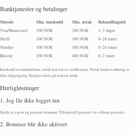
Banktjenester og betalinger
Metode
Min. innskudd
Min. uttak
Behandlingstid
Visa/Mastercard
100 NOK
200 NOK
1–3 dager
Skrill
100 NOK
100 NOK
0–24 timer
Neteller
100 NOK
100 NOK
0–24 timer
Bitcoin
200 NOK
400 NOK
0–2 timer
Innskudd er umiddelbare, uttak kan kreve verifikasjon. Norsk bankoverføring er
ikke tilgjengelig. Kryptovaluta gir raskest uttak.
Hurtigløsninger
1. Jeg får ikke logget inn
Sjekk at e-post og passord stemmer. Tilbakestill passord via «Glemt passord».
2. Bonuser blir ikke aktivert