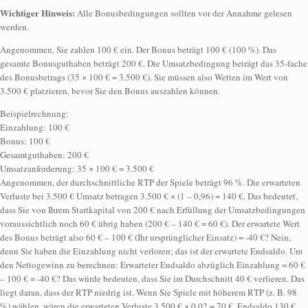
Wichtiger Hinweis:
Alle Bonusbedingungen sollten vor der Annahme gelesen
werden.
Angenommen, Sie zahlen 100 € ein. Der Bonus beträgt 100 € (100 %). Das
gesamte Bonusguthaben beträgt 200 €. Die Umsatzbedingung beträgt das 35-fache
des Bonusbetrags (35 × 100 € = 3.500 €). Sie müssen also Wetten im Wert von
3.500 € platzieren, bevor Sie den Bonus auszahlen können.
Beispielrechnung:
Einzahlung: 100 €
Bonus: 100 €
Gesamtguthaben: 200 €
Umsatzanforderung: 35 × 100 € = 3.500 €
Angenommen, der durchschnittliche RTP der Spiele beträgt 96 %. Die erwarteten
Verluste bei 3.500 € Umsatz betragen 3.500 € × (1 – 0,96) = 140 €. Das bedeutet,
dass Sie von Ihrem Startkapital von 200 € nach Erfüllung der Umsatzbedingungen
voraussichtlich noch 60 € übrig haben (200 € – 140 € = 60 €). Der erwartete Wert
des Bonus beträgt also 60 € – 100 € (Ihr ursprünglicher Einsatz) = -40 €? Nein,
denn Sie haben die Einzahlung nicht verloren; das ist der erwartete Endsaldo. Um
den Nettogewinn zu berechnen: Erwarteter Endsaldo abzüglich Einzahlung = 60 €
– 100 € = -40 €? Das würde bedeuten, dass Sie im Durchschnitt 40 € verlieren. Das
liegt daran, dass der RTP niedrig ist. Wenn Sie Spiele mit höherem RTP (z. B. 98
%) wählen, wären die erwarteten Verluste 3.500 € × 0,02 = 70 €, Endsaldo 130 €,