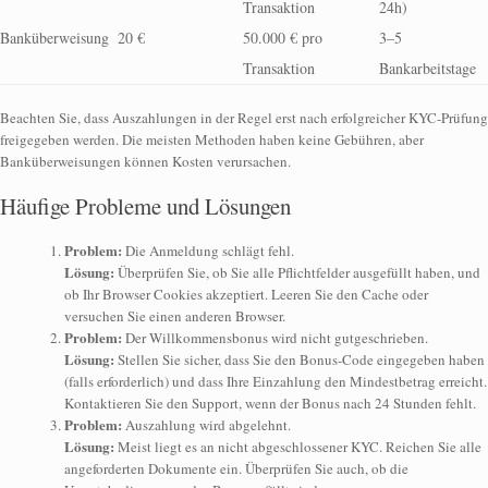
Transaktion
24h)
Banküberweisung
20 €
50.000 € pro
3–5
Transaktion
Bankarbeitstage
Beachten Sie, dass Auszahlungen in der Regel erst nach erfolgreicher KYC-Prüfung
freigegeben werden. Die meisten Methoden haben keine Gebühren, aber
Banküberweisungen können Kosten verursachen.
Häufige Probleme und Lösungen
Problem:
Die Anmeldung schlägt fehl.
Lösung:
Überprüfen Sie, ob Sie alle Pflichtfelder ausgefüllt haben, und
ob Ihr Browser Cookies akzeptiert. Leeren Sie den Cache oder
versuchen Sie einen anderen Browser.
Problem:
Der Willkommensbonus wird nicht gutgeschrieben.
Lösung:
Stellen Sie sicher, dass Sie den Bonus-Code eingegeben haben
(falls erforderlich) und dass Ihre Einzahlung den Mindestbetrag erreicht.
Kontaktieren Sie den Support, wenn der Bonus nach 24 Stunden fehlt.
Problem:
Auszahlung wird abgelehnt.
Lösung:
Meist liegt es an nicht abgeschlossener KYC. Reichen Sie alle
angeforderten Dokumente ein. Überprüfen Sie auch, ob die