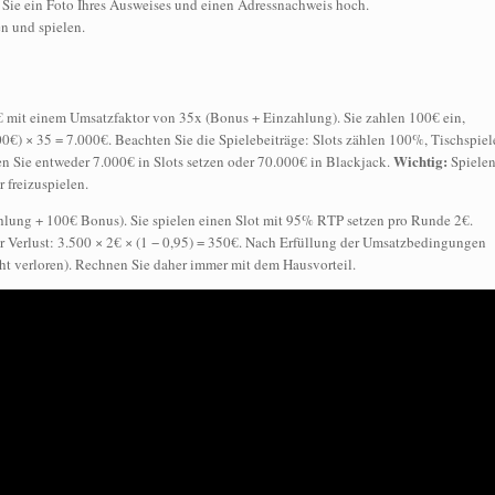
 Sie ein Foto Ihres Ausweises und einen Adressnachweis hoch.
n und spielen.
mit einem Umsatzfaktor von 35x (Bonus + Einzahlung). Sie zahlen 100€ ein,
0€) × 35 = 7.000€. Beachten Sie die Spielebeiträge: Slots zählen 100%, Tischspiel
Wichtig:
Sie entweder 7.000€ in Slots setzen oder 70.000€ in Blackjack.
Spiele
 freizuspielen.
hlung + 100€ Bonus). Sie spielen einen Slot mit 95% RTP setzen pro Runde 2€.
 Verlust: 3.500 × 2€ × (1 − 0,95) = 350€. Nach Erfüllung der Umsatzbedingungen
ht verloren). Rechnen Sie daher immer mit dem Hausvorteil.