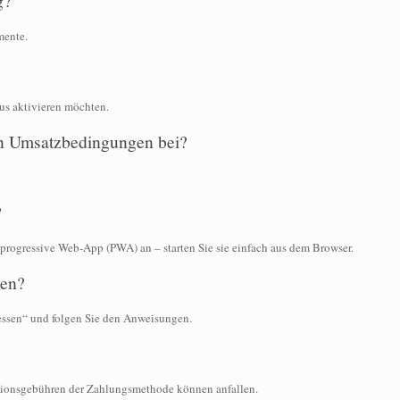
g?
mente.
us aktivieren möchten.
en Umsatzbedingungen bei?
?
 progressive Web‑App (PWA) an – starten Sie sie einfach aus dem Browser.
zen?
essen“ und folgen Sie den Anweisungen.
ktionsgebühren der Zahlungsmethode können anfallen.