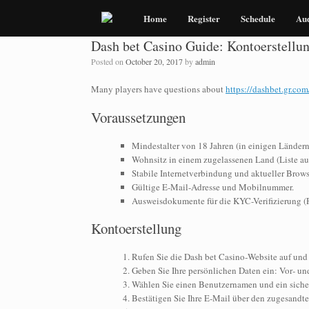
Home
Register
Schedule
Au
Dash bet Casino Guide: Kontoerstell
Posted on
October 20, 2017
by
admin
Many players have questions about
https://dashbet.gr.com
Voraussetzungen
Mindestalter von 18 Jahren (in einigen Ländern
Wohnsitz in einem zugelassenen Land (Liste auf
Stabile Internetverbindung und aktueller Brows
Gültige E‑Mail-Adresse und Mobilnummer.
Ausweisdokumente für die KYC-Verifizierung (P
Kontoerstellung
Rufen Sie die Dash bet Casino‑Website auf und 
Geben Sie Ihre persönlichen Daten ein: Vor‑ u
Wählen Sie einen Benutzernamen und ein sicher
Bestätigen Sie Ihre E‑Mail über den zugesandte