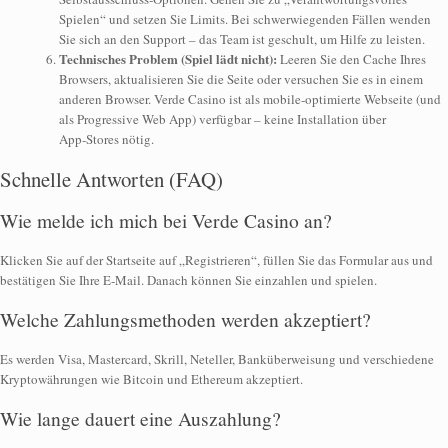
Spielen“ und setzen Sie Limits. Bei schwerwiegenden Fällen wenden
Sie sich an den Support – das Team ist geschult, um Hilfe zu leisten.
Technisches Problem (Spiel lädt nicht):
Leeren Sie den Cache Ihres
Browsers, aktualisieren Sie die Seite oder versuchen Sie es in einem
anderen Browser. Verde Casino ist als mobile‑optimierte Webseite (und
als Progressive Web App) verfügbar – keine Installation über
App‑Stores nötig.
Schnelle Antworten (FAQ)
Wie melde ich mich bei Verde Casino an?
Klicken Sie auf der Startseite auf „Registrieren“, füllen Sie das Formular aus und
bestätigen Sie Ihre E‑Mail. Danach können Sie einzahlen und spielen.
Welche Zahlungsmethoden werden akzeptiert?
Es werden Visa, Mastercard, Skrill, Neteller, Banküberweisung und verschiedene
Kryptowährungen wie Bitcoin und Ethereum akzeptiert.
Wie lange dauert eine Auszahlung?