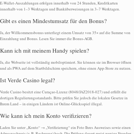
E‑Wallet‑Auszahlungen erfolgen innerhalb von 24 Stunden, Kreditkarten
innerhalb von 1–3 Werktagen und Banküberweisungen in 3–7 Werktagen.
Gibt es einen Mindestumsatz für den Bonus?
Ja, der Willkommensbonus unterliegt einem Umsatz von 35× auf die Summe von
Einzahlung und Bonus. Lesen Sie immer die Bonus‑AGB.
Kann ich mit meinem Handy spielen?
Ja, die Webseite ist vollständig mobiloptimiert. Sie können sie im Browser öffnen
und als PWA auf dem Startbildschirm speichern, ohne einen App‑Store zu nutzen.
Ist Verde Casino legal?
Verde Casino besitzt eine Curaçao‑Lizenz (8048/JAZ2018‑027) und erfüllt die
dortigen Regulierungsstandards. Bitte prüfen Sie jedoch die lokalen Gesetze in
Ihrem Land – in einigen Ländern ist Online‑Glücksspiel illegal.
Wie kann ich mein Konto verifizieren?
Laden Sie unter „Konto“ → „Verifizierung“ ein Foto Ihres Ausweises sowie einen
Adressnachweis (z. B. Rechnung) hoch. Die Prüfung dauert meist wenige Stunden.