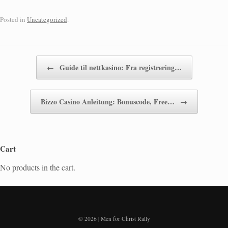
Posted in
Uncategorized
.
Post navigation
←
Guide til nettkasino: Fra registrering…
Bizzo Casino Anleitung: Bonuscode, Free…
→
Cart
No products in the cart.
© 2026 | Men for Christ Rally