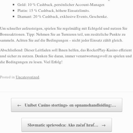
Gold: 10 % Cashback, persönlicher Account-Manager.
Platin: 15 % Cashback, höhere Einsatzlimits.
Diamant: 20 % Cashback, exklusive Events, Geschenke.
Um schneller aufzusteigen, spielen Sie regelmäßig mit Echtgeld und nutzen Sie
Bonusaktionen. Tipp: Nehmen Sie an Turnieren teil, um zusätzliche Punkte zu
sammeln. Achten Sie auf die Bedingungen – nicht jeder Einsatz zählt gleich.
Abschließend: Dieser Leitfaden soll Ihnen helfen, das RocketPlay-Kasino effizient
und sicher zu nutzen. Denken Sie daran, immer verantwortungsvoll zu spielen und
die Bedingungen zu lesen. Viel Erfolg!
Posted in
Uncategorized
.
Post navigation
←
Unibet Casino stortings- en opnamehandleiding:…
Slovmatic sprievodca: Ako začať hrať…
→