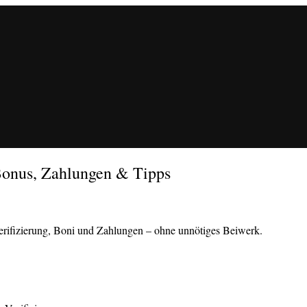
 Bonus, Zahlungen & Tipps
, Verifizierung, Boni und Zahlungen – ohne unnötiges Beiwerk.