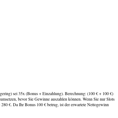
gering) sei 35x (Bonus + Einzahlung). Berechnung: (100 € + 100 €)
0 € umsetzen, bevor Sie Gewinne auszahlen können. Wenn Sie nur Slots
= 280 €. Da Ihr Bonus 100 € betrug, ist der erwartete Nettogewinn