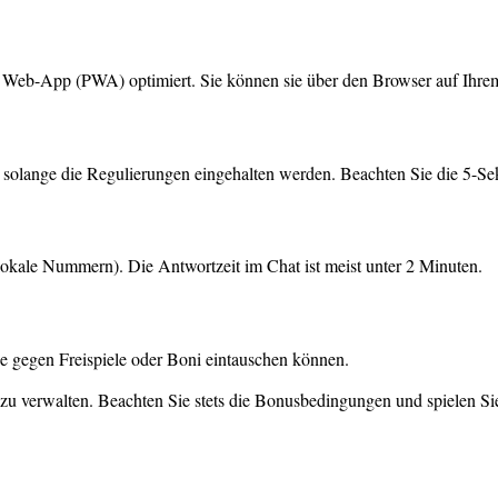
ve Web-App (PWA) optimiert. Sie können sie über den Browser auf Ihrem 
, solange die Regulierungen eingehalten werden. Beachten Sie die 5-Se
lokale Nummern). Die Antwortzeit im Chat ist meist unter 2 Minuten.
e gegen Freispiele oder Boni eintauschen können.
 zu verwalten. Beachten Sie stets die Bonusbedingungen und spielen Si