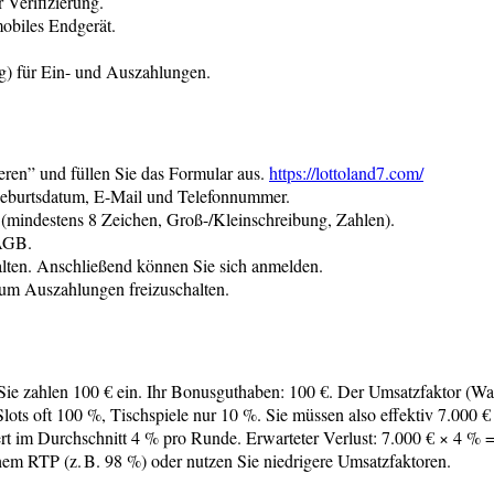
 Verifizierung.
mobiles Endgerät.
g) für Ein- und Auszahlungen.
eren” und füllen Sie das Formular aus.
https://lottoland7.com/
Geburtsdatum, E-Mail und Telefonnummer.
 (mindestens 8 Zeichen, Groß-/Kleinschreibung, Zahlen).
 AGB.
alten. Anschließend können Sie sich anmelden.
 um Auszahlungen freizuschalten.
ie zahlen 100 € ein. Ihr Bonusguthaben: 100 €. Der Umsatzfaktor (Wa
– Slots oft 100 %, Tischspiele nur 10 %. Sie müssen also effektiv 7.00
iert im Durchschnitt 4 % pro Runde. Erwarteter Verlust: 7.000 € × 4 % 
ohem RTP (z. B. 98 %) oder nutzen Sie niedrigere Umsatzfaktoren.