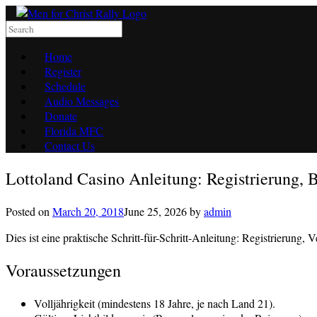
Home
Register
Schedule
Audio Messages
Donate
Florida MFC
Contact Us
Lottoland Casino Anleitung: Registrierung,
Posted on
March 20, 2018
June 25, 2026
by
admin
Dies ist eine praktische Schritt-für-Schritt-Anleitung: Registrierung
Voraussetzungen
Volljährigkeit (mindestens 18 Jahre, je nach Land 21).