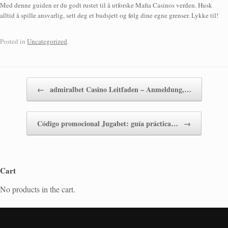
Med denne guiden er du godt rustet til å utforske Mafia Casinos verden. Husk
alltid å spille ansvarlig, sett deg et budsjett og følg dine egne grenser. Lykke til!
Posted in
Uncategorized
.
Post navigation
←
admiralbet Casino Leitfaden – Anmeldung,…
Código promocional Jugabet: guía práctica…
→
Cart
No products in the cart.