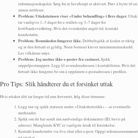
informasjonskapsler. Sørg for at JavaScript er aktivert. Prøv å bytte til en
annen nettleser.
Problem: Uttakstatusen viser «Under behandling» i flere dager.
Uttak
tar vanligvis 1–3 dager for e-wallets og 3–7 dager for
kort/bankoverføring. Hvis det overskrider angitt tid, kontakt
kundestøtte.
Problem: Bonuskoden fungerer ikke.
Dobbeltsjekk at koden er riktig
og at den fortsatt er gyldig. Noen bonuser krever minimumsinnskudd.
Les vilkårene nøye.
Problem: Jeg mottar ikke e-poster fra casinoet.
Sjekk
søppelpostmappen. Legg til avsenderadressen i kontaktlisten. Hvis det
fortsatt ikke fungerer, be om å oppdatere e-postadressen i profilen.
Pro Tips: Slik håndterer du et forsinket uttak
Hvis uttaket ditt tar lengre tid enn forventet, følg disse trinnene:
Logg inn og sjekk statusen under «Uttakshistorikk» – se eventuelle
merknader.
Sjekk om du har sendt inn nødvendige dokumenter (ID, bevis på
adresse). Manglende KYC er vanligste årsak til forsinkelse.
Kontakt kundestøtte via live chat eller e-post. Oppgi referansenummeret
på uttaket.