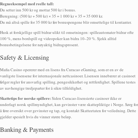
Regneeksempel med reelle tall:
Du setter inn 500 kr og mottar 500 kr i bonus.
Beregning: (500 kr + 500 kr) × 35 = 1 000 kr × 35 = 35 000 kr.
Du må altså spille for 35 000 kr før bonuspengene blir omsettelige til kontanter.
Husk at forskjellige spill bidrar ulikt til omsetningen: spilleautomater bidrar ofte
100 %, mens bordspill og videopoker kan bidra 10–20 %. Sjekk alltid
bonusbetingelsene for nøyaktig bidragsprosent.
Safety & Licensing
Mafia Casino opererer med en lisens fra Curacao eGaming, som er en av de
vanligste lisensene for internasjonale nettcasinoer. Lisensen innebærer at casinoet
følger regler for ansvarlig spilling, pengesikkerhet og rettferdighet. Spillene testes
av uavhengige tredjeparter for å sikre tilfeldighet.
Skattetips for norske spillere:
Siden Curacao-lisensierte casinoer ikke er
underlagt norsk spillmyndighet, kan gevinster være skattepliktige i Norge. Sørg for
å føre oversikt over gevinster og tap, og kontakt Skatteetaten for veiledning. Dette
gjelder spesielt hvis du vinner større beløp.
Banking & Payments