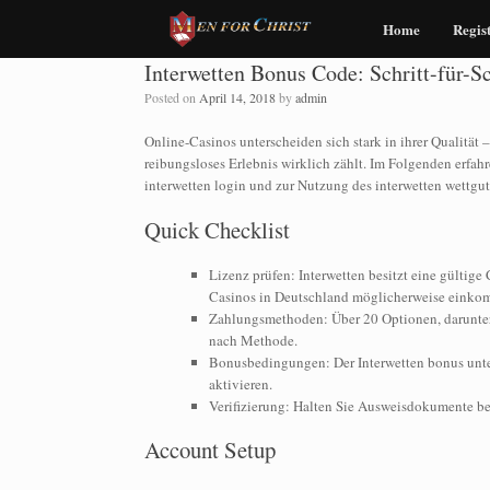
Home
Regis
Interwetten Bonus Code: Schritt-für-S
Posted on
April 14, 2018
by
admin
Online-Casinos unterscheiden sich stark in ihrer Qualität 
reibungsloses Erlebnis wirklich zählt. Im Folgenden erfah
interwetten login und zur Nutzung des interwetten wettgu
Quick Checklist
Lizenz prüfen: Interwetten besitzt eine gültig
Casinos in Deutschland möglicherweise einkom
Zahlungsmethoden: Über 20 Optionen, darunter 
nach Methode.
Bonusbedingungen: Der Interwetten bonus unte
aktivieren.
Verifizierung: Halten Sie Ausweisdokumente be
Account Setup