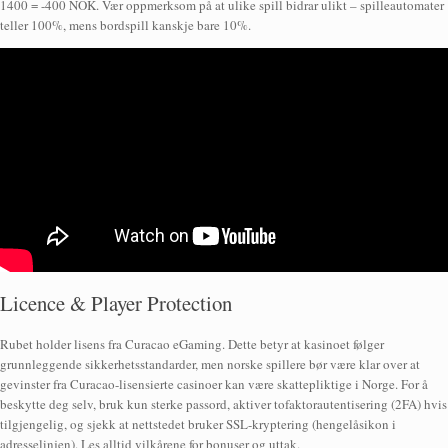
1400 = -400 NOK. Vær oppmerksom på at ulike spill bidrar ulikt – spilleautomater
teller 100%, mens bordspill kanskje bare 10%.
Licence & Player Protection
Rubet holder lisens fra Curacao eGaming. Dette betyr at kasinoet følger
grunnleggende sikkerhetsstandarder, men norske spillere bør være klar over at
gevinster fra Curacao-lisensierte casinoer kan være skattepliktige i Norge. For å
beskytte deg selv, bruk kun sterke passord, aktiver tofaktorautentisering (2FA) hvis
tilgjengelig, og sjekk at nettstedet bruker SSL-kryptering (hengelåsikon i
adresselinjen). Les alltid vilkårene for bonuser og uttak.