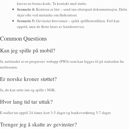
krever en bonus-kode. Ta kontakt med støtte.
Scenarie 4:
Kontoen er låst – send inn etterspurt dokumentasjon. Dette
skjer ofte ved mistanke om flerkontoer.
Scenarie 5:
Gevinster forsvinner – sjekk spillhistorikken. Feil kan
oppstå, men de fleste løses av kundeservice.
Common Questions
Kan jeg spille på mobil?
Ja, nettstedet er en progressiv webapp (PWA) som kan legges til på startsiden fra
nettleseren.
Er norske kroner støttet?
Ja, du kan sette inn og spille i NOK.
Hvor lang tid tar uttak?
E-waller tar opptil 24 timer, kort 3-5 dager og bankoverføring 5-7 dager.
Trenger jeg å skatte av gevinster?