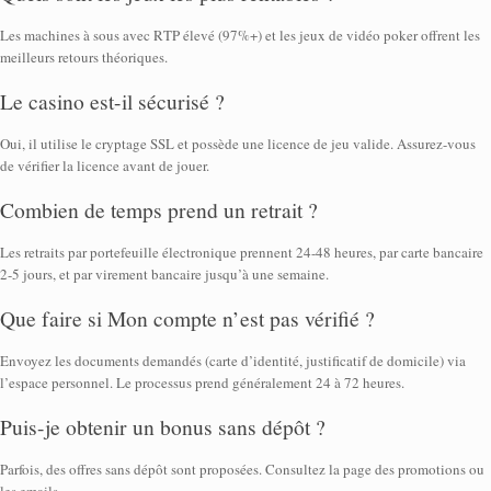
Les machines à sous avec RTP élevé (97%+) et les jeux de vidéo poker offrent les
meilleurs retours théoriques.
Le casino est-il sécurisé ?
Oui, il utilise le cryptage SSL et possède une licence de jeu valide. Assurez-vous
de vérifier la licence avant de jouer.
Combien de temps prend un retrait ?
Les retraits par portefeuille électronique prennent 24-48 heures, par carte bancaire
2-5 jours, et par virement bancaire jusqu’à une semaine.
Que faire si Mon compte n’est pas vérifié ?
Envoyez les documents demandés (carte d’identité, justificatif de domicile) via
l’espace personnel. Le processus prend généralement 24 à 72 heures.
Puis-je obtenir un bonus sans dépôt ?
Parfois, des offres sans dépôt sont proposées. Consultez la page des promotions ou