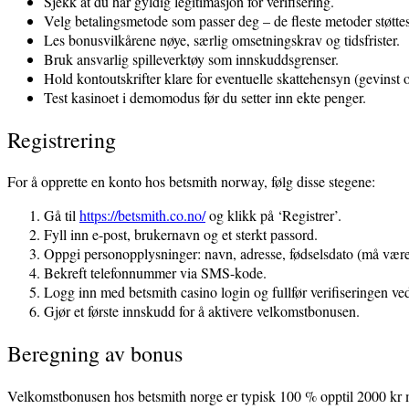
Sjekk at du har gyldig legitimasjon for verifisering.
Velg betalingsmetode som passer deg – de fleste metoder støttes
Les bonusvilkårene nøye, særlig omsetningskrav og tidsfrister.
Bruk ansvarlig spilleverktøy som innskuddsgrenser.
Hold kontoutskrifter klare for eventuelle skattehensyn (gevinst 
Test kasinoet i demomodus før du setter inn ekte penger.
Registrering
For å opprette en konto hos betsmith norway, følg disse stegene:
Gå til
https://betsmith.co.no/
og klikk på ‘Registrer’.
Fyll inn e-post, brukernavn og et sterkt passord.
Oppgi personopplysninger: navn, adresse, fødselsdato (må vær
Bekreft telefonnummer via SMS-kode.
Logg inn med betsmith casino login og fullfør verifiseringen ved
Gjør et første innskudd for å aktivere velkomstbonusen.
Beregning av bonus
Velkomstbonusen hos betsmith norge er typisk 100 % opptil 2000 kr 