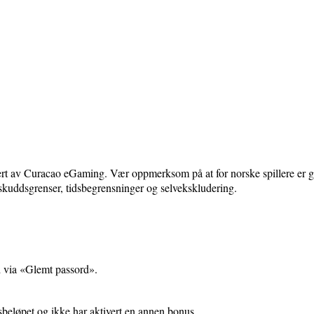
ert av Curacao eGaming. Vær oppmerksom på at for norske spillere er gev
nskuddsgrenser, tidsbegrensninger og selvekskludering.
rd via «Glemt passord».
sbeløpet og ikke har aktivert en annen bonus.