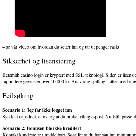
– se vår video om hvordan du setter inn og tar ut penger raskt.
Sikkerhet og lisensiering
Betsmith casino login er kryptert med SSL-teknologi. Siden er lisensi
rapportere gevinster over 10 000 kr. Ansvarlig spilling støttes med in
Feilsøking
Scenario 1: Jeg får ikke logget inn
Sjekk at caps lock er av, og at du bruker riktig e-post. Nullstill passo
Scenario 2: Bonusen ble ikke kreditert
Kontakt kundestøtte umiddelbart. Sørg for at du har satt inn minimum