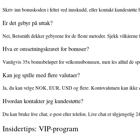
Skriv inn bonuskoden i feltet ved innskudd, eller kontakt kundestøtte h
Er det gebyr på uttak?
Nei, Betsmith dekker gebyrene for de fleste metoder. Sjekk vilkårene 
Hva er omsetningskravet for bonuser?
Vanligvis 35x bonusbeløpet for velkomstbonusen, men les alltid de spe
Kan jeg spille med flere valutaer?
Ja, du kan velge NOK, EUR, USD og flere. Kontovalutaen kan ikke e
Hvordan kontakter jeg kundestøtte?
Du kan bruke live chat, e-post eller telefon. Live chat er tilgjengelig 2
Insidertips: VIP-program