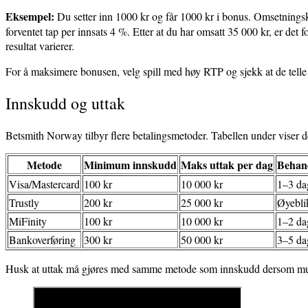
Eksempel:
Du setter inn 1000 kr og får 1000 kr i bonus. Omsetningskr
forventet tap per innsats 4 %. Etter at du har omsatt 35 000 kr, er det
resultat varierer.
For å maksimere bonusen, velg spill med høy RTP og sjekk at de tell
Innskudd og uttak
Betsmith Norway tilbyr flere betalingsmetoder. Tabellen under viser d
Metode
Minimum innskudd
Maks uttak per dag
Behand
Visa/Mastercard
100 kr
10 000 kr
1–3 da
Trustly
200 kr
25 000 kr
Øyebli
MiFinity
100 kr
10 000 kr
1–2 da
Bankoverføring
300 kr
50 000 kr
3–5 da
Husk at uttak må gjøres med samme metode som innskudd dersom muli