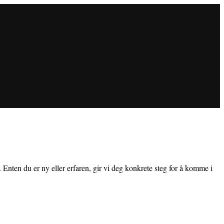
Enten du er ny eller erfaren, gir vi deg konkrete steg for å komme i