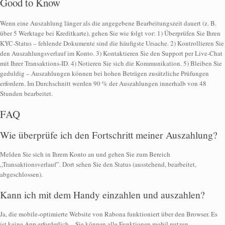
Good to Know
Wenn eine Auszahlung länger als die angegebene Bearbeitungszeit dauert (z. B.
über 5 Werktage bei Kreditkarte), gehen Sie wie folgt vor: 1) Überprüfen Sie Ihren
KYC-Status – fehlende Dokumente sind die häufigste Ursache. 2) Kontrollieren Sie
den Auszahlungsverlauf im Konto. 3) Kontaktieren Sie den Support per Live-Chat
mit Ihrer Transaktions-ID. 4) Notieren Sie sich die Kommunikation. 5) Bleiben Sie
geduldig – Auszahlungen können bei hohen Beträgen zusätzliche Prüfungen
erfordern. Im Durchschnitt werden 90 % der Auszahlungen innerhalb von 48
Stunden bearbeitet.
FAQ
Wie überprüfe ich den Fortschritt meiner Auszahlung?
Melden Sie sich in Ihrem Konto an und gehen Sie zum Bereich
„Transaktionsverlauf”. Dort sehen Sie den Status (ausstehend, bearbeitet,
abgeschlossen).
Kann ich mit dem Handy einzahlen und auszahlen?
Ja, die mobile-optimierte Website von Rabona funktioniert über den Browser. Es
ist keine App erforderlich – Sie können alle Funktionen mobil nutzen.