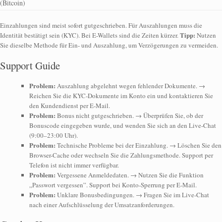
(Bitcoin)
Einzahlungen sind meist sofort gutgeschrieben. Für Auszahlungen muss die
Tipp:
Identität bestätigt sein (KYC). Bei E-Wallets sind die Zeiten kürzer.
Nutzen
Sie dieselbe Methode für Ein- und Auszahlung, um Verzögerungen zu vermeiden.
Support Guide
Problem:
Auszahlung abgelehnt wegen fehlender Dokumente. →
Reichen Sie die KYC-Dokumente im Konto ein und kontaktieren Sie
den Kundendienst per E-Mail.
Problem:
Bonus nicht gutgeschrieben. → Überprüfen Sie, ob der
Bonuscode eingegeben wurde, und wenden Sie sich an den Live-Chat
(9:00–23:00 Uhr).
Problem:
Technische Probleme bei der Einzahlung. → Löschen Sie den
Browser-Cache oder wechseln Sie die Zahlungsmethode. Support per
Telefon ist nicht immer verfügbar.
Problem:
Vergessene Anmeldedaten. → Nutzen Sie die Funktion
„Passwort vergessen”. Support bei Konto-Sperrung per E-Mail.
Problem:
Unklare Bonusbedingungen. → Fragen Sie im Live-Chat
nach einer Aufschlüsselung der Umsatzanforderungen.