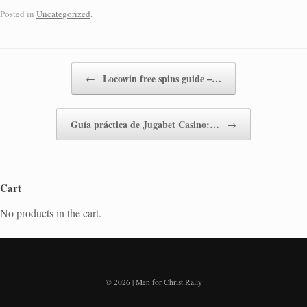
Posted in
Uncategorized
.
Post navigation
←
Locowin free spins guide –…
Guía práctica de Jugabet Casino:…
→
Cart
No products in the cart.
© 2026 | Men for Christ Rally