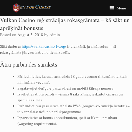
Menu
Vulkan Casino reģistrācijas rokasgrāmata – kā sākt un
aprēķināt bonusus
Posted on
August 3, 2018
by
admin
Sākt darbu ar
https://vulkancasino-lv.org/
ir vienkārši, ja zināt soļus — šī
rokasgrāmata jūs caur katru no tiem izvadīs.
Ātrā pārbaudes saraksts
Pārliecinieties, ka esat sasniedzis 18 gadu vecumu (likumā noteiktais
minimālais vecums).
Sagatavojiet derīgu e-pasta adresi un mobilā tālruņa numuru.
Izvēlieties stipru paroli – vismaz 8 rakstzīmes, ieskaitot ciparus un
speciālās zīmes.
Pārbaudiet, vai jūsu ierīce atbalsta PWA (progresīvo tīmekļa lietotni) –
to var palaist tieši no pārlūkprogrammas.
Iepazīstieties ar bonusu noteikumiem, īpaši ar likmju prasībām
(wagering requirements).