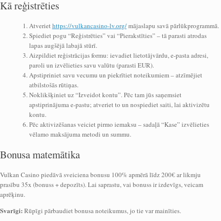
Kā reģistrēties
Atveriet
https://vulkancasino-lv.org/
mājaslapu savā pārlūkprogrammā.
Spiediet pogu “Reģistrēties” vai “Pierakstīties” – tā parasti atrodas
lapas augšējā labajā stūrī.
Aizpildiet reģistrācijas formu: ievadiet lietotājvārdu, e-pasta adresi,
paroli un izvēlieties savu valūtu (parasti EUR).
Apstipriniet savu vecumu un piekrītiet noteikumiem – atzīmējiet
atbilstošās rūtiņas.
Noklikšķiniet uz “Izveidot kontu”. Pēc tam jūs saņemsiet
apstiprinājuma e-pastu; atveriet to un nospiediet saiti, lai aktivizētu
kontu.
Pēc aktivizēšanas veiciet pirmo iemaksu – sadaļā “Kase” izvēlieties
vēlamo maksājuma metodi un summu.
Bonusa matemātika
Vulkan Casino piedāvā sveiciena bonusu 100% apmērā līdz 200€ ar likmju
prasību 35x (bonuss + depozīts). Lai saprastu, vai bonuss ir izdevīgs, veicam
aprēķinu.
Svarīgi:
Rūpīgi pārbaudiet bonusa noteikumus, jo tie var mainīties.