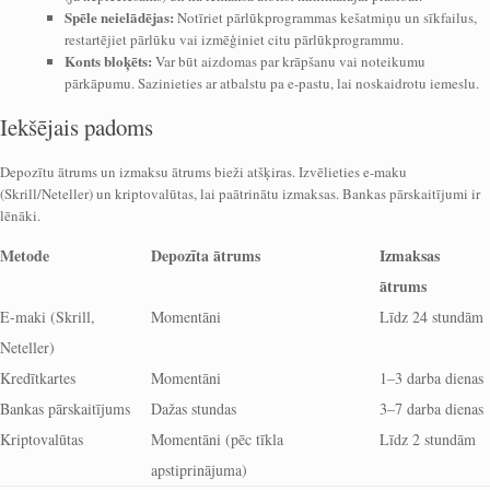
Spēle neielādējas:
Notīriet pārlūkprogrammas kešatmiņu un sīkfailus,
restartējiet pārlūku vai izmēģiniet citu pārlūkprogrammu.
Konts bloķēts:
Var būt aizdomas par krāpšanu vai noteikumu
pārkāpumu. Sazinieties ar atbalstu pa e-pastu, lai noskaidrotu iemeslu.
Iekšējais padoms
Depozītu ātrums un izmaksu ātrums bieži atšķiras. Izvēlieties e-maku
(Skrill/Neteller) un kriptovalūtas, lai paātrinātu izmaksas. Bankas pārskaitījumi ir
lēnāki.
Metode
Depozīta ātrums
Izmaksas
ātrums
E-maki (Skrill,
Momentāni
Līdz 24 stundām
Neteller)
Kredītkartes
Momentāni
1–3 darba dienas
Bankas pārskaitījums
Dažas stundas
3–7 darba dienas
Kriptovalūtas
Momentāni (pēc tīkla
Līdz 2 stundām
apstiprinājuma)