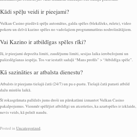
Kādi spēļu veidi ir pieejami?
Vulkan Casino piedāvā spēļu automātus, galda spēles (blekdžeks, rulete), video
pokeru un dzīvā kazino spēles no vadošajiem programmatūras nodrošinātājiem.
Vai Kazino ir atbildīgas spēles rīki?
Jā, ir pieejami depozīta limiti, zaudējumu limiti, sesijas laika ierobežojumi un
pašizslēgšanas iespēja. Tos var iestatīt sadaļā “Mans profils” > “Atbildīga spēle”.
Kā sazināties ar atbalsta dienestu?
Atbalsts ir pieejams tiešajā čatā (24/7) un pa e-pastu. Tiešajā čatā parasti atbild
dažu minūšu laikā.
Šī rokasgrāmata palīdzēs jums droši un pārskatāmi izmantot Vulkan Casino
pakalpojumus. Vienmēr spēlējiet atbildīgi un atcerieties, ka azartspēles ir izklaide,
nevis veids, kā pelnīt naudu.
Posted in
Uncategorized
.