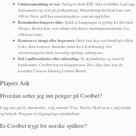
Uttaksanmodning avvist:
Vanligvis fordi KYC ikke er fullført. Last opp
dokumenter og vent på godkjenning. Minstebeløp for uttak kan være
100 kr. Noen spill har omsetningskrav som må oppfylles.
Bonuskoden fungerer ikke:
Sjekk at kampanjen er gyldig for ditt land
(Norge). Koden kan være utløpt eller kreve minimumsinnskudd. Les
vilkårene nøye.
Kontoen er stengt eller begrenset:
Dette kan skje ved brudd på vilkår
(f.eks. flere kontoer). Kontakt støtte for å få forklaring. For
selvutestengelse bruk ansvarlig spilling-verktøyene.
Feil i spillresultater eller utbetaling:
Ta skjermbilder og send til
kundestøtte. Coolbet har en klageprosess. Hvis ikke løst, kan du
kontakte Curacao Gaming Control Board.
Players Ask
Hvordan setter jeg inn penger på Coolbet?
Logg inn, gå til «Innskudd», velg metode (Visa, Trustly, Skrill m.m.), angi beløp
og bekreft. Pengene er tilgjengelige umiddelbart.
Er Coolbet trygt for norske spillere?