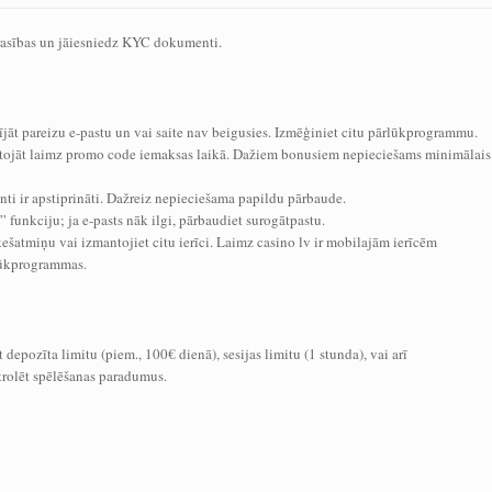
prasības un jāiesniedz KYC dokumenti.
ījāt pareizu e-pastu un vai saite nav beigusies. Izmēģiniet citu pārlūkprogrammu.
ntojāt laimz promo code iemaksas laikā. Dažiem bonusiem nepieciešams minimālais
i ir apstiprināti. Dažreiz nepieciešama papildu pārbaude.
 funkciju; ja e-pasts nāk ilgi, pārbaudiet surogātpastu.
šatmiņu vai izmantojiet citu ierīci. Laimz casino lv ir mobilajām ierīcēm
rlūkprogrammas.
depozīta limitu (piem., 100€ dienā), sesijas limitu (1 stunda), vai arī
trolēt spēlēšanas paradumus.