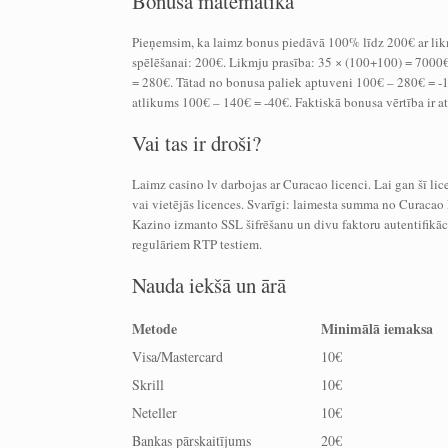
Bonusa matemātika
Pieņemsim, ka laimz bonus piedāvā 100% līdz 200€ ar lik
spēlēšanai: 200€. Likmju prasība: 35 × (100+100) = 7000
= 280€. Tātad no bonusa paliek aptuveni 100€ – 280€ = -
atlikums 100€ – 140€ = -40€. Faktiskā bonusa vērtība ir 
Vai tas ir droši?
Laimz casino lv darbojas ar Curacao licenci. Lai gan šī li
vai vietējās licences. Svarīgi: laimesta summa no Curacao 
Kazino izmanto SSL šifrēšanu un divu faktoru autentifikāci
regulāriem RTP testiem.
Nauda iekšā un ārā
Metode
Minimālā iemaksa
Visa/Mastercard
10€
Skrill
10€
Neteller
10€
Bankas pārskaitījums
20€