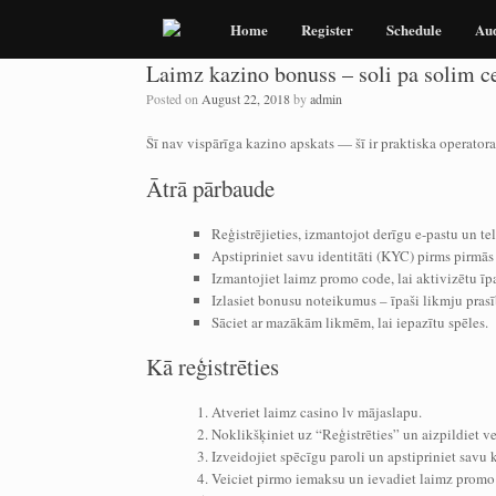
Home
Register
Schedule
Au
Laimz kazino bonuss – soli pa solim c
Posted on
August 22, 2018
by
admin
Šī nav vispārīga kazino apskats — šī ir praktiska operato
Ātrā pārbaude
Reģistrējieties, izmantojot derīgu e-pastu un t
Apstipriniet savu identitāti (KYC) pirms pirmās
Izmantojiet laimz promo code, lai aktivizētu ī
Izlasiet bonusu noteikumus – īpaši likmju prasī
Sāciet ar mazākām likmēm, lai iepazītu spēles.
Kā reģistrēties
Atveriet laimz casino lv mājaslapu.
Noklikšķiniet uz “Reģistrēties” un aizpildiet v
Izveidojiet spēcīgu paroli un apstipriniet savu k
Veiciet pirmo iemaksu un ievadiet laimz promo 