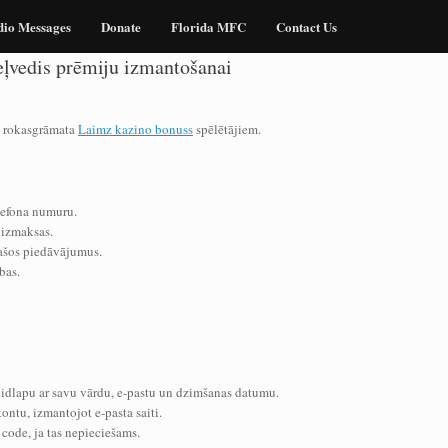
dio Messages
Donate
Florida MFC
Contact Us
eļvedis prēmiju izmantošanai
ra rokasgrāmata
Laimz kazino bonuss
spēlētājiem.
elefona numuru.
 izmaksas.
pašos piedāvājumus.
bas.
eidlapu ar savu vārdu, e-pastu un dzimšanas datumu.
ontu, izmantojot e-pasta saiti.
code, ja tas nepieciešams.